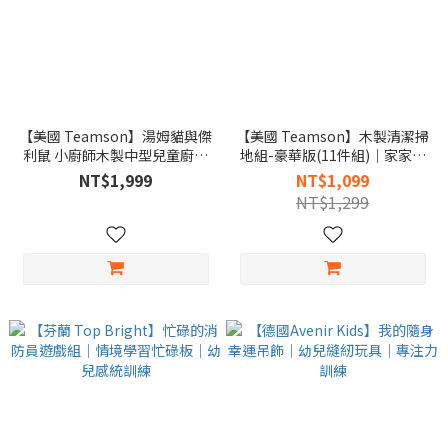
【美國 Teamson】湯姆貓與傑
【美國 Teamson】木製清潔掃
利鼠 小廚師木製中型兒童廚房
地組-豪華版(11件組)｜家家酒
｜正版授權｜角色扮演家家酒
角色扮演｜生活教育玩具
NT$1,999
NT$1,099
玩具
NT$1,299