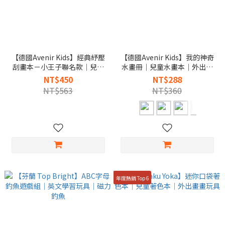
【德國Avenir Kids】經典紓壓
【德國Avenir Kids】我的神奇
刮畫本－小王子聯名款｜兒童
水畫冊｜兒童水畫本｜外出畫
刮畫紙｜紓壓手作推薦
畫玩具
NT$450
NT$288
NT$563
NT$360
年度熱銷 Top6