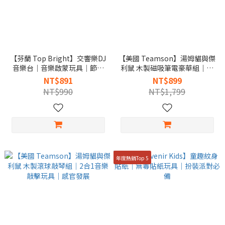
【芬蘭 Top Bright】交響樂DJ
【美國 Teamson】湯姆貓與傑
音樂台｜音樂啟蒙玩具｜節奏
利鼠 木製磁吸筆電豪華組｜正
互動遊戲
版授權｜角色扮演學習玩具
NT$891
NT$899
NT$990
NT$1,799
年度熱銷Top 5