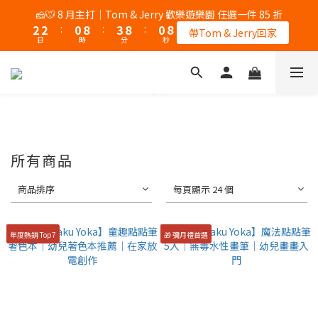
3
3
1
9
4
9
1
8
🧀🐭 8 月主打｜Tom & Jerry 歡樂遊樂園 任選一件 85 折
2
2
:
0
8
:
3
8
:
0
7
帶Tom & Jerry回家
日
時
分
秒
1
1
7
2
7
6
0
0
6
1
6
5
5
0
5
4
4
4
3
3
3
2
2
2
1
1
1
0
0
0
所有商品
商品排序
每頁顯示 24 個
年度熱銷 Top7
🎁 彌月禮首選