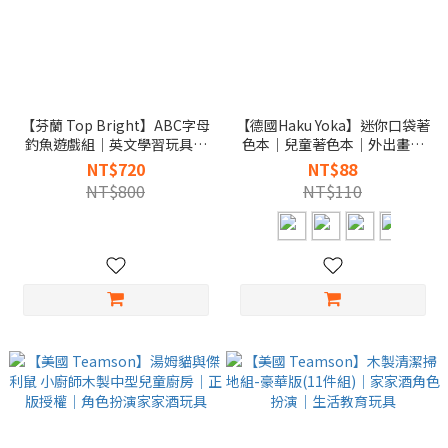
【芬蘭 Top Bright】ABC字母
【德國Haku Yoka】迷你口袋著
釣魚遊戲組｜英文學習玩具｜
色本｜兒童著色本｜外出畫畫
磁力釣魚
玩具
NT$720
NT$88
NT$800
NT$110