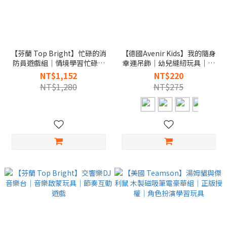
【芬蘭 Top Bright】忙碌的消
【德國Avenir Kids】我的隨身
防員遊戲組｜情境學習忙碌板
幸運吊飾｜幼兒縫紉玩具｜專
｜幼兒感統訓練
注力訓練
NT$1,152
NT$220
NT$1,280
NT$275