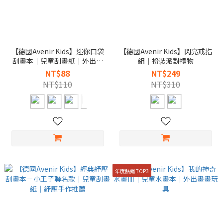
【德國Avenir Kids】迷你口袋
【德國Avenir Kids】閃亮戒指
刮畫本｜兒童刮畫紙｜外出安
組｜扮裝派對禮物
靜玩具
NT$88
NT$249
NT$110
NT$310
年度熱銷 TOP3