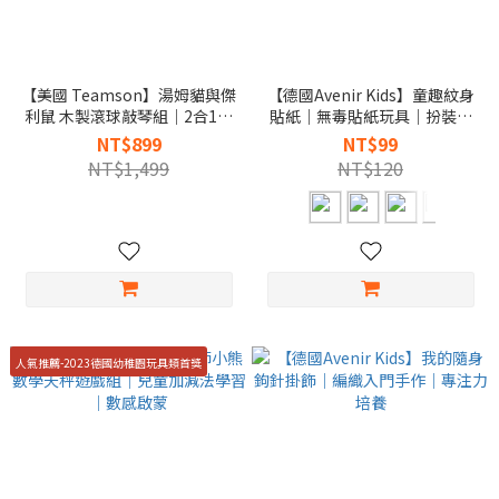
【美國 Teamson】湯姆貓與傑
【德國Avenir Kids】童趣紋身
利鼠 木製滾球敲琴組｜2合1音
貼紙｜無毒貼紙玩具｜扮裝派
樂敲擊玩具｜感官發展
對必備
NT$899
NT$99
NT$1,499
NT$120
人氣推薦-2023德國幼稚園玩具類首獎