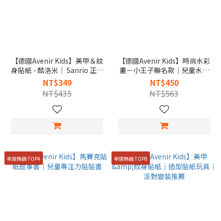
【德國Avenir Kids】美甲＆紋
【德國Avenir Kids】時尚水彩
身貼紙 - 酷洛米｜ Sanrio 正版
畫－小王子聯名款｜兒童水彩
授權
畫本｜美術啟蒙手作
NT$349
NT$450
NT$435
NT$563
年度熱銷 TOP4
年度熱銷 TOP8