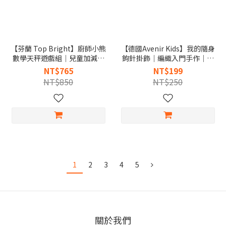
【芬蘭 Top Bright】廚師小熊
【德國Avenir Kids】我的隨身
數學天秤遊戲組｜兒童加減法
鉤針掛飾｜編織入門手作｜專
學習｜數感啟蒙
注力培養
NT$765
NT$199
NT$850
NT$250
1
2
3
4
5
關於我們