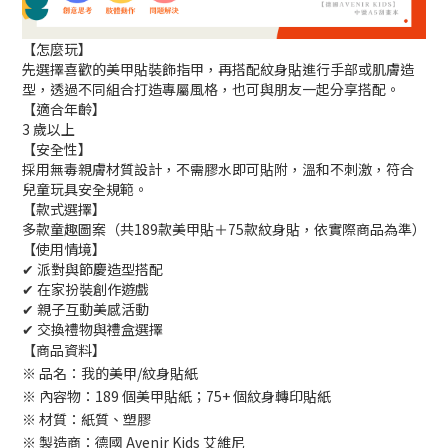
【怎麼玩】
先選擇喜歡的美甲貼裝飾指甲，再搭配紋身貼進行手部或肌膚造
型，透過不同組合打造專屬風格，也可與朋友一起分享搭配。
【適合年齡】
3 歲以上
【安全性】
採用無毒親膚材質設計，不需膠水即可貼附，溫和不刺激，符合
兒童玩具安全規範。
【款式選擇】
多款童趣圖案（共189款美甲貼＋75款紋身貼，依實際商品為準）
【使用情境】
✔ 派對與節慶造型搭配
✔ 在家扮裝創作遊戲
✔ 親子互動美感活動
✔ 交換禮物與禮盒選擇
【商品資料】
※ 品名：我的美甲/紋身貼紙
※ 內容物：189 個美甲貼紙；75+ 個紋身轉印貼紙
※ 材質：紙質、塑膠
※ 製造商：德國 Avenir Kids 艾維尼