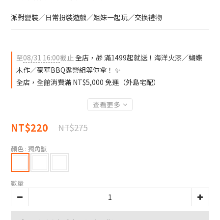
派對變裝／日常扮裝遊戲／姐妹一起玩／交換禮物
至
08/31 16:00
截止
全店，🎁 滿1499起就送！海洋火漆／蝴蝶
木作／豪華BBQ露營組等你拿！ ✨
全店，全館消費滿 NT$5,000 免運（外島宅配）
查看更多
NT$220
NT$275
顏色
: 獨角獸
數量