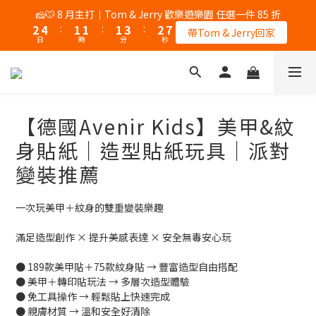
5
6
6
6
6
9
7
2
0
5
1
2
2
2
2
5
3
8
3
5
2
2
2
4
3
8
🎉 8/8 父親節｜AK / HY 指定商品買二送一
🧀🐭 8 月主打｜Tom & Jerry 歡樂遊樂園 任選一件 85 折
4
5
5
5
5
8
6
1
4
0
1
:
1
1
:
1
4
:
2
7
2
4
:
1
1
:
1
3
:
2
7
錯過再等一個月
3
4
4
4
4
7
5
帶Tom & Jerry回家
0
3
日
時
分
秒
日
時
分
秒
0
0
0
0
3
1
6
1
3
0
0
0
2
1
6
2
3
3
3
3
6
4
9
2
2
0
5
0
2
1
0
5
1
2
2
2
2
5
3
8
🎉 8/8 父親節｜AK / HY 指定商品買二送一
1
1
4
1
0
4
0
1
:
1
1
:
1
4
:
2
7
錯過再等一個月
0
0
3
0
3
日
時
分
秒
0
0
0
0
3
1
6
2
2
2
0
5
【德國Avenir Kids】美甲&紋
1
1
1
4
0
0
0
3
身貼紙｜造型貼紙玩具｜派對
2
變裝推薦
1
0
一次玩美甲＋紋身的雙重變裝樂趣
滿足造型創作 × 提升美感表達 × 安全無毒安心玩
● 189款美甲貼＋75款紋身貼 → 豐富造型自由搭配
● 美甲＋轉印貼玩法 → 多層次造型體驗
● 免工具操作 → 輕鬆貼上快速完成
● 親膚材質 → 溫和安全好清除