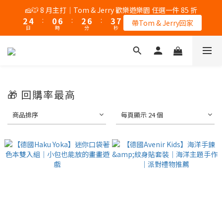
5
6
5
7
8
4
0
5
1
5
1
2
1
7
3
8
4
8
3
5
1
7
3
7
4
8
🎉 8/8 父親節｜AK / HY 指定商品買二送一
🧀🐭 8 月主打｜Tom & Jerry 歡樂遊樂園 任選一件 85 折
4
5
4
6
7
3
4
0
4
0
1
:
0
6
:
2
7
:
3
7
2
4
:
0
6
:
2
6
:
3
7
錯過再等一個月
3
4
3
9
5
6
帶Tom & Jerry回家
2
3
3
日
時
分
秒
日
時
分
秒
0
5
1
6
2
6
1
3
5
1
5
2
6
2
3
2
8
4
9
5
9
1
2
2
4
0
5
1
5
0
2
4
0
4
1
5
1
2
1
7
3
8
4
8
🎉 8/8 父親節｜AK / HY 指定商品買二送一
0
1
1
3
4
0
4
1
3
3
0
4
0
1
:
0
6
:
2
7
:
3
7
錯過再等一個月
0
0
2
3
3
0
2
2
3
日
時
分
秒
0
5
1
6
2
6
1
1
1
2
2
2
4
0
5
1
5
0
0
0
1
1
1
3
4
0
4
🎁 回購率最高
0
0
0
2
3
3
1
2
2
商品排序
每頁顯示 24 個
0
1
1
0
0