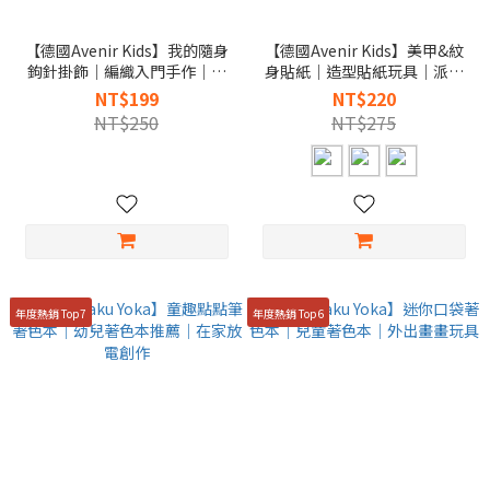
【德國Avenir Kids】我的隨身
【德國Avenir Kids】美甲&紋
鉤針掛飾｜編織入門手作｜專
身貼紙｜造型貼紙玩具｜派對
注力培養
變裝推薦
NT$199
NT$220
NT$250
NT$275
年度熱銷 Top7
年度熱銷 Top6