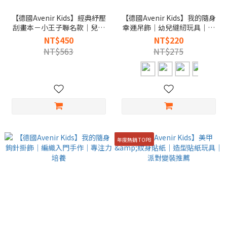
【德國Avenir Kids】經典紓壓
【德國Avenir Kids】我的隨身
刮畫本－小王子聯名款｜兒童
幸運吊飾｜幼兒縫紉玩具｜專
刮畫紙｜紓壓手作推薦
注力訓練
NT$450
NT$220
NT$563
NT$275
年度熱銷 TOP8