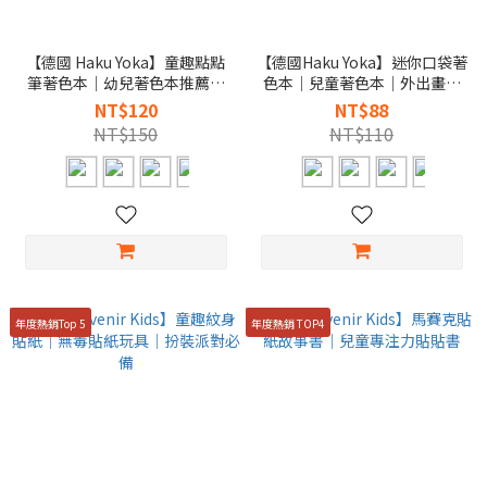
【德國 Haku Yoka】童趣點點
【德國Haku Yoka】迷你口袋著
筆著色本｜幼兒著色本推薦｜
色本｜兒童著色本｜外出畫畫
在家放電創作
玩具
NT$120
NT$88
NT$150
NT$110
年度熱銷Top 5
年度熱銷 TOP4