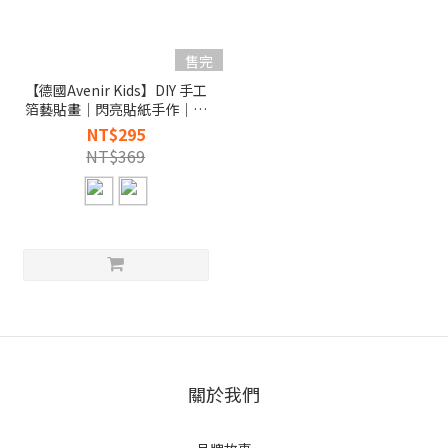
售完
【德國Avenir Kids】DIY 手工
箔藝貼畫｜閃亮貼紙手作｜專
注力玩具
NT$295
NT$369
關於我們