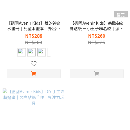
售完
【德國Avenir Kids】我的神奇
【德國Avenir Kids】美妝&紋
水畫冊｜兒童水畫本｜外出畫
身貼紙 －小王子聯名款｜派對
畫玩具
變裝推薦
NT$288
NT$260
NT$360
NT$325