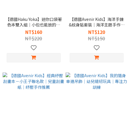
【德國Haku Yoka】迷你口袋著
【德國Avenir Kids】海洋手鍊
色本雙入組｜小包也能放的畫
&紋身貼套裝｜海洋主題手作｜
畫遊戲
派對禮物推薦
NT$160
NT$120
NT$220
NT$150