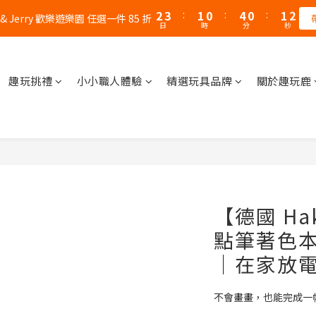
1
1
2
1
5
2
2
2
1
日
時
分
秒
1
2
0
3
0
0
1
1
2
1
5
2
2
2
0
0
:
1
0
:
4
1
:
1
1
0
父親節｜AK / HY 指定商品買二送一
錯過
0
1
2
日
時
分
秒
0
0
:
1
0
:
4
1
:
1
1
0
3
0
0
0
父親節｜AK / HY 指定商品買二送一
錯過
0
1
日
時
分
秒
0
3
0
0
0
2
0
2
1
1
0
趣玩挑禮
小小職人體驗
精選玩具品牌
關於趣玩鹿
0
【德國 Ha
點筆著色
｜在家放
不會畫畫，也能完成一