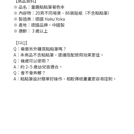
【商品資料】
※ 品名：童趣點點筆著色本
※ 內容物：20頁不同場景、86張貼紙（不含點點筆）
※ 製造商：德國 Haku Yoka
※ 產地：德國品牌，中國製
※ 適齡： 3 歲以上
【FAQ】
Q：需要另外購買點點筆嗎？
A：本商品不含點點筆，建議搭配使用效果更佳。
Q：幾歲可以使用？
A：約 2–5 歲幼兒皆適合。
Q：會不會弄髒？
A：點點筆設計簡單好操作，相較傳統畫畫更容易控制。