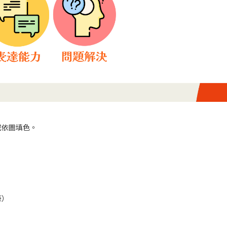
或依圖填色。
筆）