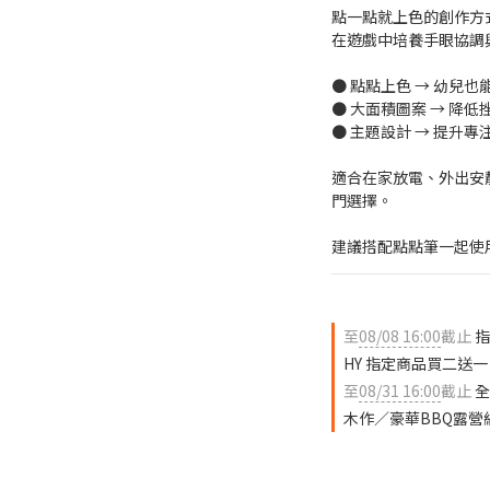
點一點就上色的創作方
在遊戲中培養手眼協調
● 點點上色 → 幼兒也
● 大面積圖案 → 降低
● 主題設計 → 提升專
適合在家放電、外出安
門選擇。
建議搭配點點筆一起使
至
08/08 16:00
截止
指
HY 指定商品買二送一
至
08/31 16:00
截止
全
木作／豪華BBQ露營