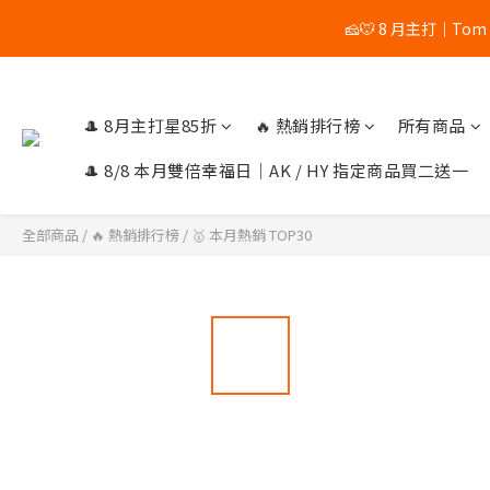
🎉 8/8 
🎉 8/8 
🎩 8月主打星85折
🔥 熱銷排行榜
所有商品
🎩 8/8 本月雙倍幸福日｜AK / HY 指定商品買二送一
全部商品
/
🔥 熱銷排行榜
/
🥇 本月熱銷 TOP30