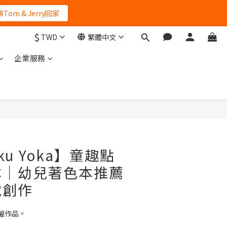
再等一個月
再等一個月
$
TWD
繁體中文
企業服務
立即購買
ku Yoka】童趣點
本｜幼兒著色本推薦
電創作
幅作品。