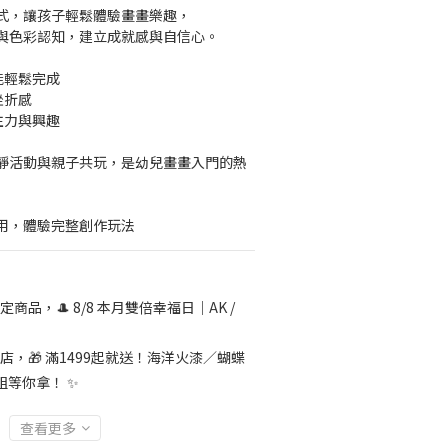
式，讓孩子輕鬆體驗畫畫樂趣，
與色彩認知，建立成就感與自信心。
能輕鬆完成
挫折感
注力與興趣
靜活動與親子共玩，是幼兒畫畫入門的熱
用，體驗完整創作玩法
定商品，🎩 8/8 本月雙倍幸福日｜AK /
店，🎁 滿1499起就送！海洋火漆／蝴蝶
組等你拿！ ✨
查看更多