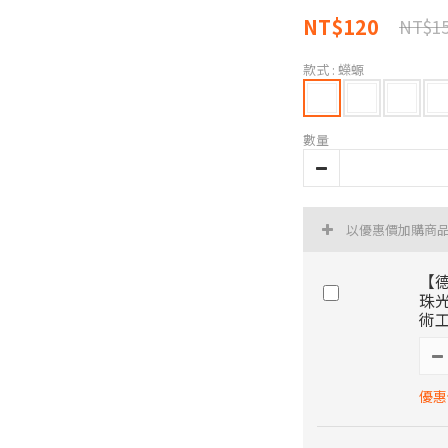
NT$120
NT$1
款式
: 蠑螈
數量
以優惠價加購商
【德
珠
術
優惠價