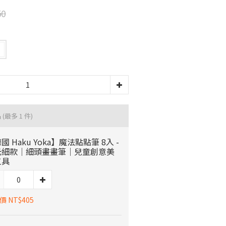
50
品
(最多 1 件)
國 Haku Yoka】魔法點點筆 8入 -
光細款｜細頭畫畫筆｜兒童創意美
工具
 NT$405