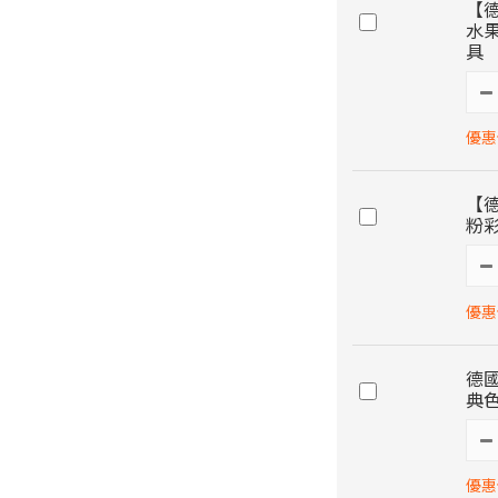
【德
水
具
優惠價
【德
粉彩
優惠價
德國
典色
優惠價