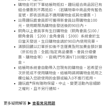
購物金可於下單結帳時抵扣，趣玩組合商品因已有
組合優惠則不再抵扣。（若購物車中商品旁有藍色
星號，即表該商品不適用購物金或其他優惠。）
註冊趣玩鹿會員即可獲得新會員註冊購物金100
元，使用期限為購物金發送後的90日內。
銅角以上會員享有生日購物金（銅角會員:$100 /
銀角會員：$200 / 金角會員：$300）系統會於生
日當天發送。生日購物金請於90日內使用完畢。
滿額回饋以訂單折扣後不含運費及附加費金額計算
（折扣包含：全館/指定商品優惠、會員分級優
惠、購物金等）。官網/門市滿NT100贈$5購物
金。
結帳時系統會自動帶入您現有的購物金，若希望分
次折抵或不使用購物金，結帳時請將購物金抵用之
欄位輸入您欲使用的金額或輸入0不進行抵用。
趣玩鹿®保有隨時保留、中止、變更活動內容細節
之權利，且不另行通知。
更多疑問解答 ▶
查看常見問題