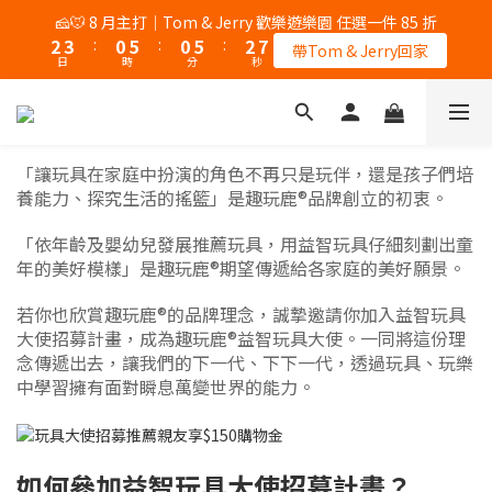
5
5
5
5
7
3
4
0
5
1
1
1
6
1
7
3
8
3
4
1
6
1
6
3
8
🎉 8/8 父親節｜AK / HY 指定商品買二送一
🧀🐭 8 月主打｜Tom & Jerry 歡樂遊樂園 任選一件 85 折
4
4
4
9
4
6
2
3
4
0
0
:
0
5
:
0
6
:
2
7
2
3
:
0
5
:
0
5
:
2
7
錯過再等一個月
3
3
3
8
3
9
5
帶Tom & Jerry回家
1
2
3
日
時
分
秒
日
時
分
秒
4
5
1
6
1
2
4
4
1
6
2
2
2
7
2
8
4
9
0
1
2
3
4
0
5
0
1
3
3
0
5
1
1
1
6
1
7
3
8
🎉 8/8 父親節｜AK / HY 指定商品買二送一
0
1
2
3
4
0
2
2
4
0
0
:
0
5
:
0
6
:
2
7
錯過再等一個月
0
1
2
3
1
1
3
日
時
分
秒
4
5
1
6
0
0
0
1
2
2
「讓玩具在家庭中扮演的角色不再只是玩伴，還是孩子們培
3
4
0
5
0
1
1
養能力、探究生活的搖籃」是趣玩鹿®品牌創立的初衷。
2
3
4
0
0
1
2
3
「依年齡及嬰幼兒發展推薦玩具，用益智玩具仔細刻劃出童
0
1
2
年的美好模樣」是趣玩鹿®期望傳遞給各家庭的美好願景。
0
1
0
若你也欣賞趣玩鹿®的品牌理念，誠摯邀請你加入益智玩具
大使招募計畫，成為趣玩鹿®益智玩具大使。一同將這份理
念傳遞出去，讓我們的下一代、下下一代，透過玩具、玩樂
中學習擁有面對瞬息萬變世界的能力。
如何參加益智玩具大使招募計畫？