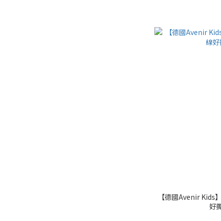
【德國Avenir K
好撕