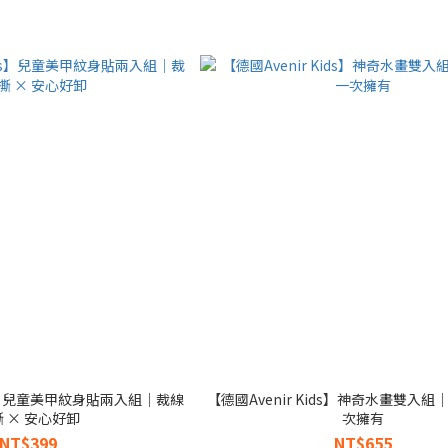
ids】兒童美甲紋身貼兩入組｜裁線
【德國Avenir Kids】神奇水畫雙入
 × 安心好卸
次擁有
NT$399
NT$655