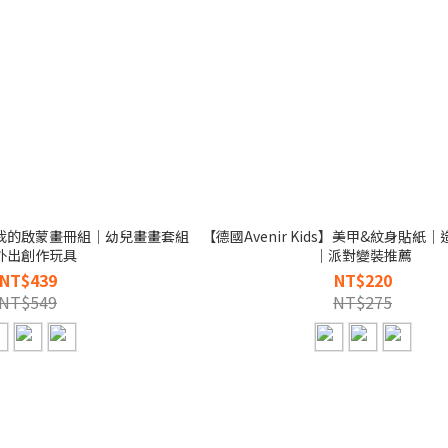
a 】我的啟蒙畫冊組｜幼兒畫畫套組
【德國Avenir Kids】美甲&紋身貼紙
外出創作玩具
｜派對變裝推薦
NT$439
NT$220
NT$549
NT$275