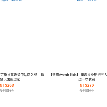
ids】可重複童趣美甲貼兩入組｜指
【德國Avenir Kids】 童趣紋身貼紙
貼玩出造型感
型一次收藏
NT$268
NT$270
NT$374
NT$360