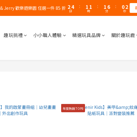
1
2
3
5
2
2
2
2
2
8
2
7
1
1
2
2
3
4
4
4
4
3
4
5
0
1
2
:
4
1
1
:
1
:
1
1
7
:
1
:
6
0
:
0
1
1
 & Jerry 歡樂遊樂園 任選一件 85 折
父親節｜AK / HY 指定商品買二送一
錯過
2
3
3
3
3
9
2
3
4
日
日
時
時
分
分
秒
秒
0
1
3
0
0
0
0
0
6
0
5
0
0
1
2
2
2
2
8
1
2
3
0
2
5
4
0
1
:
1
1
:
1
7
:
0
1
父親節｜AK / HY 指定商品買二送一
2
錯過
1
4
3
日
時
分
秒
0
0
0
0
6
0
1
0
3
2
趣玩挑禮
小小職人體驗
精選玩具品牌
關於趣玩鹿
5
0
2
1
4
1
0
3
0
2
1
0
年度熱銷 TOP8