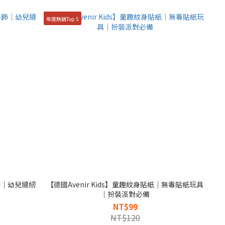
年度熱銷Top 5
吊飾｜幼兒縫紉
【德國Avenir Kids】童趣紋身貼紙｜無毒貼紙玩具
｜扮裝派對必備
NT$99
NT$120