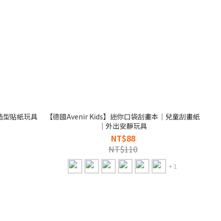
｜造型貼紙玩具
【德國Avenir Kids】迷你口袋刮畫本｜兒童刮畫紙
｜外出安靜玩具
NT$88
NT$110
+ 1