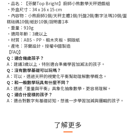
・品名：【芬蘭Top Bright】廚師小熊數學天秤遊戲組
・外盒尺寸：34 x 16 x 15 cm
・內容物：小熊廚師1個/天秤主體1個/托盤2個/數字法瑪10個/蛋
糕砝碼10個/紙鈔10張/說明書1本
・重量：910g
・適用年齡：3歲以上
・材質：ABS、PP、椴木夾板、銅版紙
・產地：芬蘭設計，授權中國製造
【FAQ】
Q：適合幾歲孩子？
A：建議3歲以上，特別適合準備學習加減法的孩子。
Q：沒有數學基礎可以玩嗎？
A：可以，透過天秤的視覺化平衡幫助理解數學概念。
Q：和一般數學玩具有什麼不同？
A：透過「重量與平衡」具象化抽象數學，更容易理解。
Q：適合什麼樣的孩子？
A：適合對數字有基礎認知，想進一步學習加減與邏輯的孩子。
了解更多