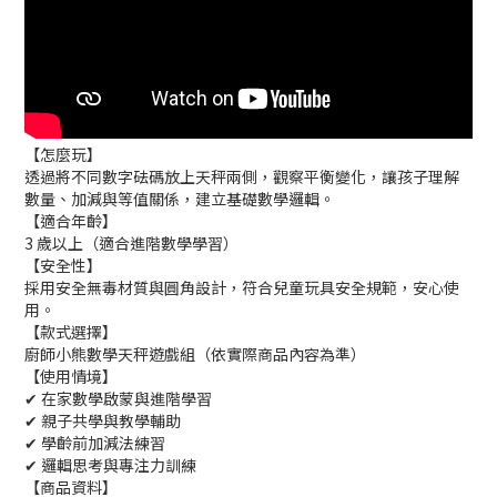
【怎麼玩】
透過將不同數字砝碼放上天秤兩側，觀察平衡變化，讓孩子理解
數量、加減與等值關係，建立基礎數學邏輯。
【適合年齡】
3 歲以上（適合進階數學學習）
【安全性】
採用安全無毒材質與圓角設計，符合兒童玩具安全規範，安心使
用。
【款式選擇】
廚師小熊數學天秤遊戲組（依實際商品內容為準）
【使用情境】
✔ 在家數學啟蒙與進階學習
✔ 親子共學與教學輔助
✔ 學齡前加減法練習
✔ 邏輯思考與專注力訓練
【商品資料】