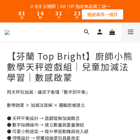
7
9
6
8
5
7
8
8
9
9
9
1
1
2
2
2
2
7
7
4
4
2
2
3
3
4
4
🎉 8/8 父親節｜AK / HY 指定商品買二送一
🎉 8/8 父親節｜AK / HY 指定商品買二送一
6
8
5
7
4
6
7
7
8
8
8
9
0
0
1
1
:
:
1
1
6
6
:
:
3
3
1
1
:
:
2
2
3
3
5
7
4
9
6
3
5
6
錯過再等一個月
錯過再等一個月
6
7
7
9
7
8
9
日
日
時
時
分
分
秒
秒
0
0
0
0
5
5
2
2
0
0
1
1
2
2
4
6
3
8
5
2
4
5
5
6
6
8
6
7
8
4
4
1
1
0
0
1
1
3
5
2
7
4
1
3
4
🧀🐭 8 月主打｜Tom & Jerry 歡樂遊樂園 任選一件 85 折
4
5
5
7
5
6
7
3
3
0
0
0
0
2
4
:
1
6
:
3
0
:
2
3
3
4
4
9
6
4
5
6
帶Tom & Jerry回家
2
2
日
時
分
秒
1
3
0
5
2
1
2
2
3
3
8
5
3
4
5
1
1
0
2
4
1
0
1
1
2
2
7
4
2
3
4
🎉 8/8 父親節｜AK / HY 指定商品買二送一
【芬蘭 Top Bright】廚師小熊
0
0
1
3
0
0
0
1
:
1
6
:
3
1
:
2
3
錯過再等一個月
0
2
日
時
分
秒
數學天秤遊戲組｜兒童加減法
0
0
5
2
0
1
2
1
4
1
0
1
學習｜數感啟蒙
0
3
0
0
2
用天秤玩加減，讓孩子看懂「數字的平衡」
1
0
數學啟蒙 × 加減法理解 × 邏輯思維建立
● 天秤平衡設計 → 直觀理解加減概念
● 數字砝碼操作 → 建立數量與重量連結
● 可愛小熊造型 → 提升學習動機與投入感
● 得獎設計 → 榮獲紐倫堡玩具展肯定