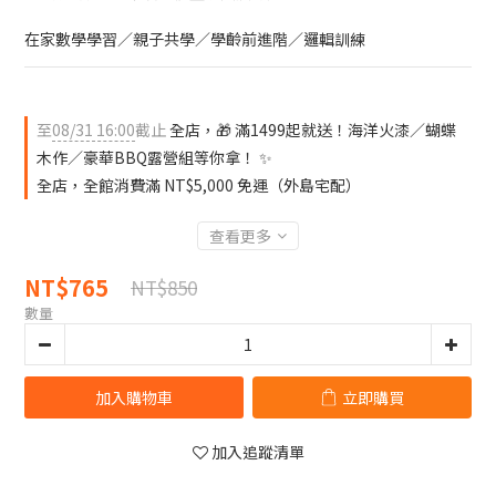
在家數學學習／親子共學／學齡前進階／邏輯訓練
至
08/31 16:00
截止
全店，🎁 滿1499起就送！海洋火漆／蝴蝶
木作／豪華BBQ露營組等你拿！ ✨
全店，全館消費滿 NT$5,000 免運（外島宅配）
查看更多
NT$765
NT$850
數量
加入購物車
立即購買
加入追蹤清單