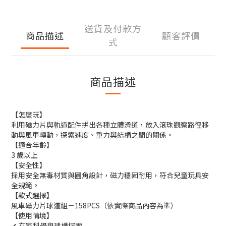
送貨及付款方
商品描述
顧客評價
式
商品描述
【怎麼玩】
利用磁力片與軌道配件拼出各種立體滑道，放入滾珠觀察路徑移
動與風車轉動，探索速度、重力與結構之間的關係。
【適合年齡】
3 歲以上
【安全性】
採用安全無毒材質與圓角設計，磁力穩固耐用，符合兒童玩具安
全規範。
【款式選擇】
風車磁力片球道組－158PCS（依實際商品內容為準）
【使用情境】
✔ 在家科學與建構探索