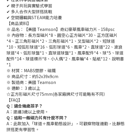
✔ 親子共玩與實驗式學習
✔ 多人合作大型拼搭挑戰
✔ 空間邏輯與STEAM能力培養
【商品資料】
※ 品名：【美國 Teamson】奇幻豪華風車磁力片 - 158psc
※ 內容物：長方型磁片*8、圓空心正方磁片*30、正方匡磁片
*4、正三角形磁片*2、三角形磁片*1、叉型磁片*2、短球道
*10、短弧形球道*16、弧形球道*6、風車*2、直球道*22、波浪
球道*4、弧形球盤*1、直球道球盤*1、風車配件*4、球*5、球道
配件*14、球道標示*8、小人偶*2、風車輪*4、貼紙*12、說明書
*1
※ 材質：MABS塑膠、磁鐵
※ 商品尺寸：約52x39x9cm
※ 製造商：美國 Teamson
※ 適齡： 3 歲以上
☆正方形磁片尺寸75mm(各家廠牌尺寸可能略有不同）
【FAQ】
Q：適合幾歲孩子？
A：建議3歲以上使用。
Q：這和一般磁力片有什麼不同？
A：此款加入「球道＋風車動態設計」，可觀察物理運動，比靜態
拼搭更有學習性。