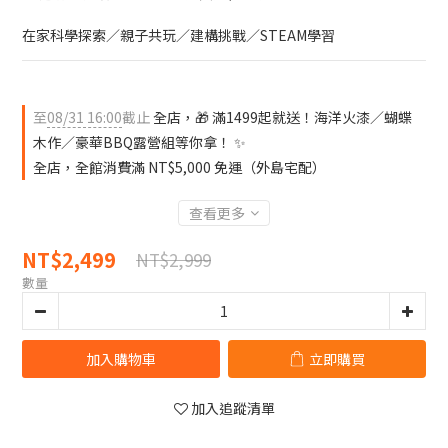
在家科學探索／親子共玩／建構挑戰／STEAM學習
至
08/31 16:00
截止
全店，🎁 滿1499起就送！海洋火漆／蝴蝶
木作／豪華BBQ露營組等你拿！ ✨
全店，全館消費滿 NT$5,000 免運（外島宅配）
查看更多
NT$2,499
NT$2,999
數量
加入購物車
立即購買
加入追蹤清單