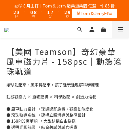
5
5
5
6
7
6
6
0
7
1
1
1
9
2
9
3
3
4
1
9
2
8
3
🎉 8/8 父親節｜AK / HY 指定商品買二送一
🧀🐭 8 月主打｜Tom & Jerry 歡樂遊樂園 任選一件 85 折
4
4
4
5
6
5
5
6
0
0
:
0
8
:
1
8
:
2
9
2
3
:
0
8
:
1
7
:
2
9
錯過再等一個月
3
3
3
4
5
帶Tom & Jerry回家
4
4
5
日
時
分
秒
日
時
分
秒
7
0
7
1
8
1
2
7
0
6
1
8
2
2
2
3
4
3
3
4
6
6
0
7
0
1
6
5
0
7
1
1
1
9
2
9
3
🎉 8/8 父親節｜AK / HY 指定商品買二送一
2
2
3
5
5
6
0
5
4
6
0
0
:
0
8
:
1
8
:
2
9
錯過再等一個月
1
1
2
4
4
5
4
3
5
日
時
分
秒
7
0
7
1
8
0
0
1
3
3
2
3
4
4
6
6
0
7
0
【美國 Teamson】奇幻豪華
2
2
1
2
3
3
5
5
6
1
1
0
1
2
2
4
4
5
風車磁力片 - 158psc｜動態滾
0
0
0
1
1
3
3
4
珠軌道
0
0
2
2
3
1
1
2
0
0
1
讓球動起來、風車轉起來，孩子邊玩邊理解科學原理
0
動態觀察力 × 邏輯建構 × 科學啟蒙 × 創造力培養
● 風車動力設計 → 球通過即旋轉，觀察動能變化
● 滾珠軌道系統 → 建構立體滑道與路徑設計
● 158PCS豪華組 → 大型結構自由拼搭
● 透明光影效果 → 結合美感與感官探索