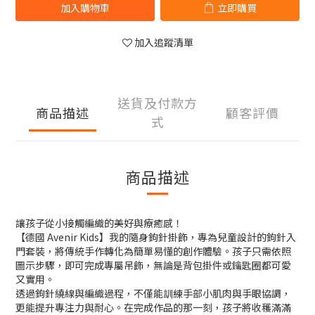
加入購物車
立即購買
加入追蹤清單
送貨及付款方
商品描述
顧客評價
式
商品描述
讓孩子從小接觸編織的美好與療癒感！
【德國 Avenir Kids】我的隨身鉤針掛飾，專為兒童設計的鉤針入
門套裝，將傳統手作轉化為簡單易懂的創作體驗。孩子只需依照
圖示步驟，即可完成專屬吊飾，無論是背包掛件或鑰匙圈都可愛
又實用。
透過鉤針繞線與編織過程，不僅能訓練手部小肌肉與手眼協調，
更能提升專注力與耐心。在完成作品的那一刻，孩子將收穫滿滿