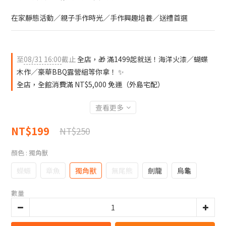
在家靜態活動／親子手作時光／手作興趣培養／送禮首選
至
08/31 16:00
截止
全店，🎁 滿1499起就送！海洋火漆／蝴蝶
木作／豪華BBQ露營組等你拿！ ✨
全店，全館消費滿 NT$5,000 免運（外島宅配）
查看更多
NT$199
NT$250
顏色
: 獨角獸
蠑螈
章魚
獨角獸
無尾熊
劍龍
烏龜
數量