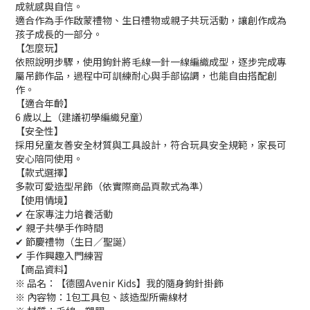
成就感與自信。
適合作為手作啟蒙禮物、生日禮物或親子共玩活動，讓創作成為
孩子成長的一部分。
【怎麼玩】
依照說明步驟，使用鉤針將毛線一針一線編織成型，逐步完成專
屬吊飾作品，過程中可訓練耐心與手部協調，也能自由搭配創
作。
【適合年齡】
6 歲以上（建議初學編織兒童）
【安全性】
採用兒童友善安全材質與工具設計，符合玩具安全規範，家長可
安心陪同使用。
【款式選擇】
多款可愛造型吊飾（依實際商品頁款式為準）
【使用情境】
✔ 在家專注力培養活動
✔ 親子共學手作時間
✔ 節慶禮物（生日／聖誕）
✔ 手作興趣入門練習
【商品資料】
※ 品名：【德國Avenir Kids】我的隨身鉤針掛飾
※ 內容物：1包工具包、該造型所需線材