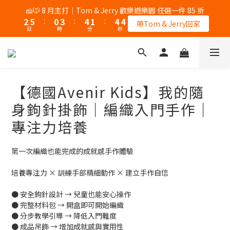
5
5
5
8
9
7
9
9
0
1
2
0
2
2
3
6
1
1
1
4
1
4
5
2
5
3
5
5
5
5
🧀🐭 8 月主打｜Tom & Jerry 歡樂遊樂園 任選一件 85 折
🦌 8/6 會員日｜全站不限金額免運
4
4
4
7
8
6
8
8
0
1
1
1
2
5
0
:
0
0
3
:
0
:
3
4
1
:
4
:
2
4
4
:
4
4
3
3
3
6
7
5
7
帶Tom & Jerry回家
7
加入會員
0
0
0
日
日
時
時
分
分
秒
秒
1
4
2
2
3
0
3
1
3
3
3
3
2
2
2
5
6
4
6
6
0
3
1
1
2
2
0
2
2
2
2
1
1
1
4
5
3
5
5
🦌 8/6 會員日｜全站不限金額免運
2
0
0
1
1
1
1
1
1
0
0
:
0
3
:
4
2
:
4
4
加入會員
1
0
0
0
0
0
0
日
時
分
秒
2
3
1
3
3
0
1
2
0
2
2
【德國Avenir Kids】我的隨
0
1
1
1
0
0
0
身鉤針掛飾｜編織入門手作｜
專注力培養
第一次編織也能完成的成就感手作體驗
培養專注力 × 訓練手部精細動作 × 建立手作自信
● 安全鉤針設計 → 兒童也能安心操作
● 完整材料包 → 開盒即可開始編織
● 分步教學引導 → 降低入門難度
● 成品吊飾 → 增加成就感與實用性