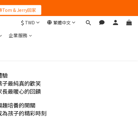
再等一個月
帶Tom & Jerry回家
$
TWD
繁體中文
再等一個月
企業服務
體驗
孩子最純真的歡笑
家長最暖心的回饋
興趣培養的開關
成為孩子的精彩時刻