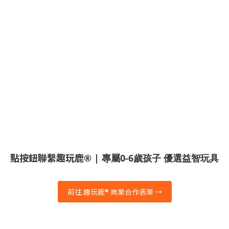
點按鈕聯繫趣玩鹿
® | 專屬0-6歲孩子 優選益智玩具
前往 趣玩鹿® 商業合作表單 →