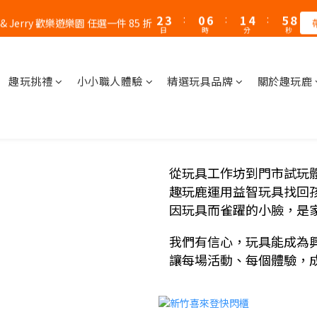
1
1
3
4
1
7
1
7
2
6
2
5
6
9
6
9
3
3
3
9
4
8
8
4
3
3
6
0
0
2
:
3
0
6
:
0
:
6
1
5
:
1
:
4
5
8
:
5
8
 & Jerry 歡樂遊樂園 任選一件 85 折
父親節｜AK / HY 指定商品買二送一
錯過
2
2
2
8
3
7
7
3
2
2
5
日
日
時
時
分
分
秒
秒
1
2
5
5
0
4
0
3
4
7
4
7
1
1
1
7
2
6
6
9
2
1
1
4
0
1
4
4
3
2
3
6
3
6
0
0
:
0
6
:
1
5
:
5
8
父親節｜AK / HY 指定商品買二送一
1
0
0
3
錯過
0
3
3
2
1
2
5
2
5
日
時
分
秒
5
0
4
4
7
0
2
2
2
1
0
1
4
1
4
趣玩挑禮
小小職人體驗
精選玩具品牌
關於趣玩鹿
4
3
3
6
1
1
1
0
0
3
0
3
3
2
2
5
0
0
0
2
2
2
1
1
4
1
1
1
0
0
3
0
0
0
2
1
從玩具工作坊到門市試玩
0
趣玩鹿運用益智玩具找回
因玩具而雀躍的小臉，是
我們有信心，玩具能成為
讓每場活動、每個體驗，