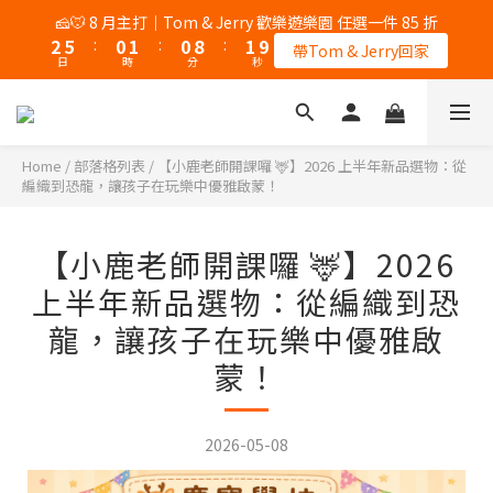
5
5
5
6
5
6
4
3
0
7
6
3
6
1
1
1
2
1
2
1
9
1
2
9
2
9
🧀🐭 8 月主打｜Tom & Jerry 歡樂遊樂園 任選一件 85 折
🦌 8/6 會員日｜全站不限金額免運
4
4
4
5
4
5
3
2
6
5
2
5
0
:
0
0
1
:
0
:
1
0
8
:
0
:
9
1
8
:
1
8
3
3
3
4
3
4
帶Tom & Jerry回家
加入會員
2
1
5
4
日
日
時
時
分
分
秒
秒
1
4
0
0
7
8
0
7
0
7
2
2
2
3
2
3
1
0
4
3
0
3
6
7
6
6
1
1
1
2
1
2
9
🦌 8/6 會員日｜全站不限金額免運
0
3
2
2
5
6
5
5
0
0
:
0
1
:
0
9
:
1
8
加入會員
2
1
1
4
5
4
4
日
時
分
秒
0
8
0
7
1
0
0
3
4
3
3
Home
/
部落格列表
/
【小鹿老師開課囉 🦌】2026 上半年新品選物：從
7
6
0
編織到恐龍，讓孩子在玩樂中優雅啟蒙！
2
3
2
2
6
5
1
2
1
1
5
4
0
1
0
0
4
3
【小鹿老師開課囉 🦌】2026
0
3
2
上半年新品選物：從編織到恐
2
1
1
0
龍，讓孩子在玩樂中優雅啟
0
蒙！
2026-05-08