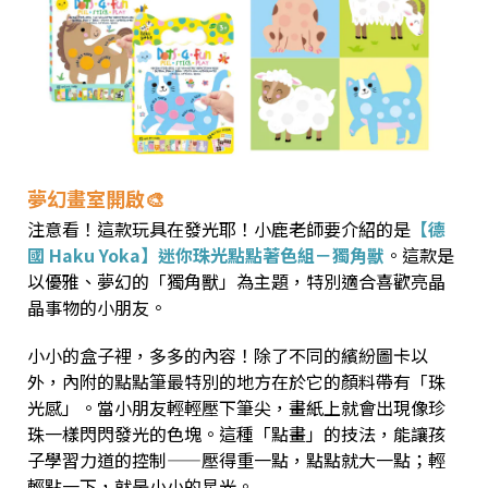
夢幻畫室開啟🎨
注意看！這款玩具在發光耶！小鹿老師要介紹的是
【德
國 Haku Yoka】迷你珠光點點著色組－獨角獸
。這款是
以優雅、夢幻的「獨角獸」為主題，特別適合喜歡亮晶
晶事物的小朋友。
小小的盒子裡，多多的內容！除了不同的繽紛圖卡以
外，內附的點點筆最特別的地方在於它的顏料帶有「珠
光感」。當小朋友輕輕壓下筆尖，畫紙上就會出現像珍
珠一樣閃閃發光的色塊。這種「點畫」的技法，能讓孩
子學習力道的控制——壓得重一點，點點就大一點；輕
輕點一下，就是小小的星光。