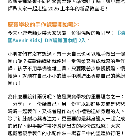
款新品都藏著不同的學習樂趣。準備好了嗎？讓小鹿老
師帶大家一起走進 2026 上半年的新品教室吧！
麋寶學校的手作課要開始囉✂️
今天小鹿老師要帶大家認識一位很溫暖的新同學：
【德
國Avenir Kids】DIY編織圍巾組 2入
。
小朋友們有沒有想過，有一天自己也可以親手做出一條
圍巾呢？這款編織組就像是一堂溫柔又有成就感的手作
課，孩子不用準備複雜工具，只要跟著步驟慢慢編、慢
慢繞，就能在自己小小的雙手中創造出專屬自己的繽紛
圍巾！
為什麼要設計兩份呢？這是麋寶學校的重要理念之一：
「分享」。一份給自己，另一份可以跟好朋友或是爸爸
媽媽一起製作，又或者是作為小小禮物送給身邊的人。
除了訓練耐心與專注力，更重要的是與身邊人一起完成
的過程、親手製作禮物贈送出去的那份成就感！大家一
起戴著親手製作的小配件來一場春日中的溫暖旅行吧！