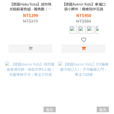
【德國Haku Yoka】迷你珠
【德國Avenir Kids】幸福口
光點點著色組 - 獨角獸｜兒
袋小夥伴｜療癒陪伴玩具
童點點著色｜外出安靜玩具
NT$299
NT$450
NT$375
NT$560
售完
售完