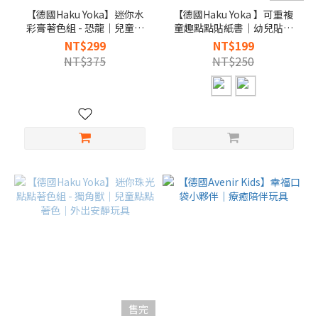
【德國Haku Yoka】迷你水
【德國Haku Yoka 】可重複
彩膏著色組 - 恐龍｜兒童水
童趣點點貼紙書｜幼兒貼紙
彩畫入門｜外出畫畫玩具
遊戲｜專注力訓練玩具
NT$299
NT$199
NT$375
NT$250
售完