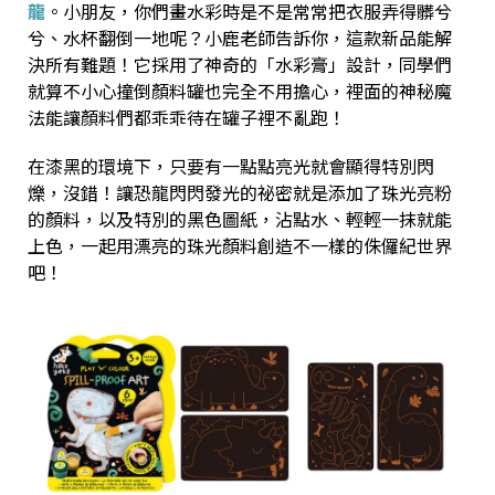
龍
。小朋友，你們畫水彩時是不是常常把衣服弄得髒兮
兮、水杯翻倒一地呢？小鹿老師告訴你，這款新品能解
決所有難題！它採用了神奇的「水彩膏」設計，同學們
就算不小心撞倒顏料罐也完全不用擔心，裡面的神秘魔
法能讓顏料們都乖乖待在罐子裡不亂跑！
在漆黑的環境下，只要有一點點亮光就會顯得特別閃
爍，沒錯！讓恐龍閃閃發光的祕密就是添加了珠光亮粉
的顏料，以及特別的黑色圖紙，沾點水、輕輕一抹就能
上色，一起用漂亮的珠光顏料創造不一樣的侏儸紀世界
吧！