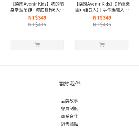
【德國Avenir Kids】我的隨
【德國Avenir Kids】DIY編織
身幸運吊飾 - 海底世界6入組
圍巾組(2入)｜手作編織入門
｜兒童穿線手作｜專注力玩
｜專注力訓練
NT$349
NT$349
具
NT$435
NT$435
關於我們
品牌故事
會員制度
商業合作
銷售據點