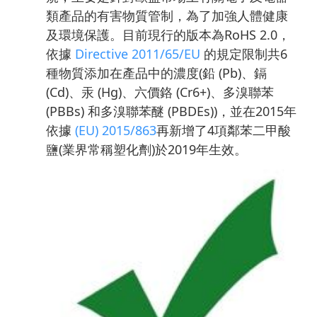
類產品的有害物質管制，為了加強人體健康
及環境保護。目前現行的版本為
RoHS
2.0，
依據
Directive 2011/65/EU
的規定限制共6
種物質添加在產品中的濃度(鉛 (Pb)、鎘
(Cd)、汞 (Hg)、六價鉻 (Cr6+)、多溴聯苯
(PBBs) 和多溴聯苯醚 (PBDEs))，並在2015年
依據
(EU) 2015/863
再新增了4項鄰苯二甲酸
鹽(業界常稱塑化劑)於2019年生效。