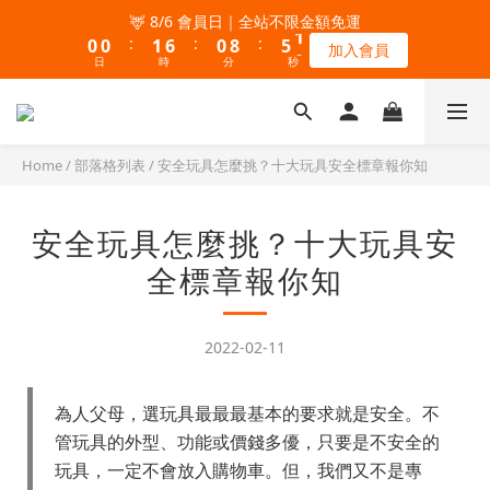
5
7
6
5
5
9
8
8
1
1
1
1
2
2
7
7
1
1
9
9
6
6
1
1
🦌 8/6 會員日｜全站不限金額免運
🦌 8/6 會員日｜全站不限金額免運
4
6
5
4
9
4
9
8
7
7
:
:
:
:
:
:
0
0
0
0
1
1
6
6
0
0
8
8
5
5
0
0
加入會員
加入會員
3
5
4
9
3
8
3
8
7
6
6
9
日
日
9
時
時
9
分
分
秒
秒
9
0
0
5
5
7
7
4
4
2
4
3
8
2
7
2
7
6
5
5
8
8
9
8
8
4
4
6
6
3
3
1
3
2
7
1
9
6
1
🎉 8/8 父親節｜AK / HY 指定商品買二送一
6
9
5
4
9
4
7
7
8
7
7
3
3
5
5
2
2
:
:
:
0
2
1
6
0
8
5
0
錯過再等一個月
5
8
4
9
3
8
3
6
6
7
6
6
2
2
4
4
1
1
日
時
分
秒
1
0
5
7
4
4
7
3
8
2
9
7
2
5
5
6
5
5
1
1
3
3
0
0
Home
/
部落格列表
/
安全玩具怎麼挑？十大玩具安全標章報你知
0
4
6
3
3
6
2
7
1
8
6
1
🧀🐭 8 月主打｜Tom & Jerry 歡樂遊樂園 任選一件 85 折
4
4
5
4
9
4
0
0
2
2
3
5
2
:
:
:
2
5
1
6
0
7
5
0
帶Tom & Jerry回家
3
3
4
9
3
8
3
1
1
2
4
1
日
時
分
秒
1
4
0
5
6
4
安全玩具怎麼挑？十大玩具安
2
2
3
8
2
7
2
0
0
1
3
0
0
3
4
5
3
1
1
2
7
1
9
6
1
🦌 8/6 會員日｜全站不限金額免運
0
2
全標章報你知
2
3
4
2
:
:
:
0
0
1
6
0
8
5
0
加入會員
1
1
2
3
1
日
時
分
秒
0
5
7
4
0
0
1
2
0
4
6
3
0
1
2022-02-11
3
5
2
0
2
4
1
1
3
0
為人父母，選玩具最最最基本的要求就是安全。不
0
2
管玩具的外型、功能或價錢多優，只要是不安全的
1
玩具，一定不會放入購物車。但，我們又不是專
0