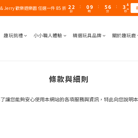
3
3
1
6
7
4
1
2
2
:
0
9
:
5
6
:
3
0
 & Jerry 歡樂遊樂園 任選一件 85 折
日
時
分
秒
1
1
8
4
5
2
0
0
7
3
4
1
6
2
3
0
5
1
2
趣玩挑禮
小小職人體驗
精選玩具品牌
關於趣玩鹿
4
0
1
3
0
2
1
0
條款與細則
站），為了讓您能夠安心使用本網站的各項服務與資訊，特此向您說