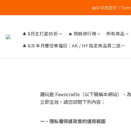
🧀🐭 8 月主打｜Tom
🎩 8月主打星85折
🔥 熱銷排行榜
所有商品
🎩 8/8 本月雙倍幸福日｜AK / HY 指定商品買二送一
趣玩鹿 Fawncradle（以下簡稱本網
立即生效，請您詳閱下列內容：
一、隱私權保護政策的適用範圍