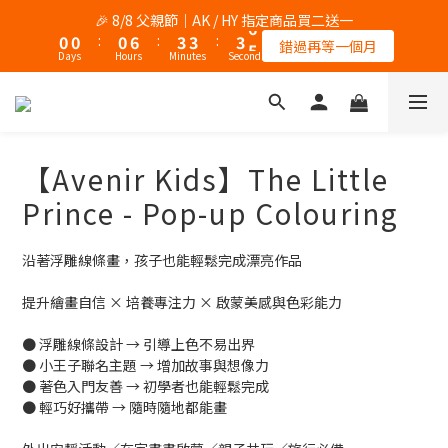
7
8
5
8
7
8
8
8
8
1
1
1
1
1
1
7
7
4
4
4
4
4
4
6
6
🎉 8/8 父親節｜AK / HY 指定商品買二送一
🎉 8/8 父親節｜AK / HY 指定商品買二送一
6
7
4
7
6
7
9
7
7
7
0
0
0
0
:
:
0
0
6
6
:
:
3
3
3
3
:
:
3
3
5
5
5
6
3
9
6
5
6
8
錯過再等一個月
錯過再等一個月
6
6
6
9
9
9
Days
Days
Hours
Hours
Minutes
Minutes
Seconds
Seconds
5
5
2
2
2
2
2
2
4
4
4
5
2
8
5
4
5
7
5
5
5
8
8
8
4
4
1
1
1
1
1
1
3
3
3
4
1
7
4
3
4
6
🧀🐭 8 月主打｜Tom & Jerry 歡樂遊樂園 任選一件 85 折
4
4
4
7
7
7
9
3
3
0
0
0
0
0
0
2
2
2
3
:
0
6
:
3
2
:
3
5
3
3
3
9
6
6
6
8
帶Tom & Jerry回家
2
2
1
1
Days
Hours
Minutes
Seconds
1
2
5
2
1
2
4
2
2
2
8
5
5
5
7
1
1
0
0
0
1
4
1
0
1
3
1
1
1
7
4
4
4
6
🎉 8/8 父親節｜AK / HY 指定商品買二送一
【Avenir Kids】The Little
0
0
0
3
0
0
2
0
0
:
0
6
:
3
3
:
3
5
錯過再等一個月
2
1
Days
Hours
Minutes
Seconds
Prince - Pop-up Colouring
5
2
2
2
4
1
0
4
1
1
1
3
0
3
0
0
0
2
沿著浮雕線條畫，孩子也能輕鬆完成漂亮作品
2
1
1
0
提升繪畫自信 × 培養專注力 × 啟蒙美感與色彩能力
0
● 浮雕線條設計 → 引導上色不易出界
● 小王子聯名主題 → 增加故事與想像力
● 著色入門友善 → 初學者也能輕鬆完成
● 輕巧好攜帶 → 隨時隨地都能畫