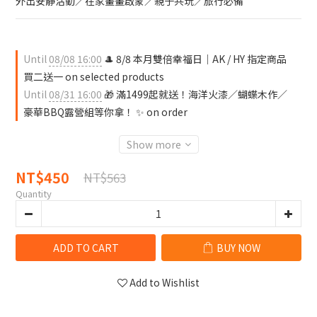
外出安靜活動／在家畫畫啟蒙／親子共玩／旅行必備
Until
08/08 16:00
🎩 8/8 本月雙倍幸福日｜AK / HY 指定商品
買二送一 on selected products
Until
08/31 16:00
🎁 滿1499起就送！海洋火漆／蝴蝶木作／
豪華BBQ露營組等你拿！ ✨ on order
Show more
NT$450
NT$563
Quantity
ADD TO CART
BUY NOW
Add to Wishlist