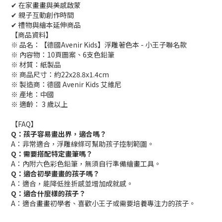
✔ 在家畫畫與美感啟蒙
✔ 親子互動創作時間
✔ 禮物與繪本延伸商品
【商品資料】
※ 品名：【德國Avenir Kids】浮雕著色本 - 小王子聯名款
※ 內容物：10頁圖案、6支色鉛筆
※ 材質：紙製品
※ 商品尺寸：約22x28.8x1.4cm
※ 製造商：德國 Avenir Kids 艾維尼
※ 產地：中國
※ 適齡： 3 歲以上
【FAQ】
Q：孩子容易畫出界，適合嗎？
A：非常適合，浮雕線條可幫助孩子控制範圍。
Q：需要搭配特定畫筆嗎？
A：內附六色彩色鉛筆，無須自行準備繪畫工具。
Q：適合初學畫畫的孩子嗎？
A：適合，能降低挫折感並增加成就感。
Q：適合什麼樣的孩子？
A：適合畫畫初學者、喜歡小王子或需要培養專注力的孩子。