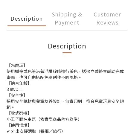
Shipping &
Customer
Description
Payment
Reviews
Description
【怎麼玩】
使用蠟筆或色筆沿著浮雕線條進行著色，透過立體邊界輔助完成
畫面，也可自由搭配色彩創作不同風格。
【適合年齡】
3 歲以上
【安全性】
採用安全紙材與兒童友善設計，無毒印刷，符合兒童玩具安全規
範。
【款式選擇】
小王子聯名主題（依實際商品內容為準）
【使用情境】
✔ 外出安靜活動（餐廳／旅行）