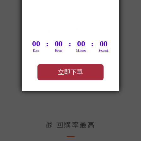
🔥 社群爆紅款
1
2
3
»
🎁 回購率最高