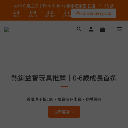
5
5
5
6
9
6
7
2
5
1
1
1
2
5
2
8
3
4
1
2
4
2
8
🎉 8/8 父親節｜AK / HY 指定商品買二送一
🧀🐭 8 月主打｜Tom & Jerry 歡樂遊樂園 任選一件 85 折
4
4
4
5
8
5
6
1
4
0
0
:
0
9
:
1
4
:
1
7
2
3
:
0
9
:
1
3
:
1
7
錯過再等一個月
3
3
3
4
7
4
帶Tom & Jerry回家
5
0
3
Days
Hours
Minutes
Seconds
Days
Hours
Minutes
Seconds
8
0
3
0
6
1
2
8
0
2
0
6
2
2
2
3
6
3
9
4
2
7
2
5
0
1
7
1
5
1
1
1
2
5
2
8
🎉 8/8 父親節｜AK / HY 指定商品買二送一
3
1
6
1
4
0
6
0
4
0
0
:
0
9
:
1
4
:
1
7
錯過再等一個月
2
0
5
0
3
5
3
Days
Hours
Minutes
Seconds
8
0
3
0
6
1
4
4
2
2
7
2
5
0
3
3
1
1
6
1
4
2
2
0
0
5
0
3
1
1
4
2
0
0
3
1
熱銷益智玩具推薦｜0-6歲成長首選
2
0
1
0
首購滿千折100・現貨快速出貨・送禮首選
立即選購 →