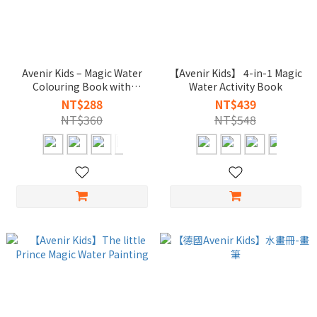
Avenir Kids – Magic Water
【Avenir Kids】 4-in-1 Magic
Colouring Book with
Water Activity Book
Stickers
NT$288
NT$439
NT$360
NT$548