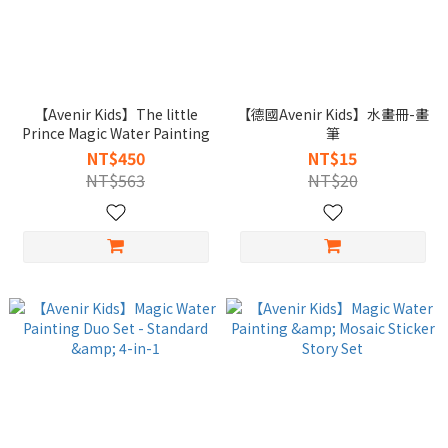
【Avenir Kids】The little
【德國Avenir Kids】水畫冊-畫
Prince Magic Water Painting
筆
NT$450
NT$15
NT$563
NT$20