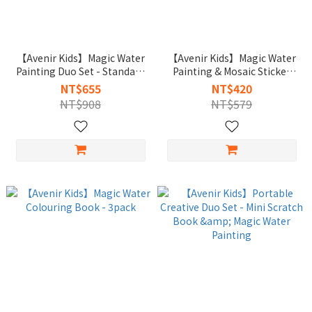
【Avenir Kids】Magic Water
【Avenir Kids】Magic Water
Painting Duo Set - Standard
Painting & Mosaic Sticker
& 4-in-1
Story Set
NT$655
NT$420
NT$908
NT$579