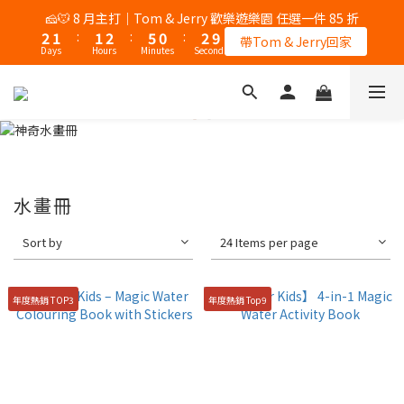
3
2
2
3
6
1
3
🧀🐭 8 月主打｜Tom & Jerry 歡樂遊樂園 任選一件 85 折
2
1
:
1
2
:
5
0
:
2
9
帶Tom & Jerry回家
Days
Hours
Minutes
Seconds
1
0
0
1
4
1
8
0
0
3
0
7
2
6
1
5
0
4
3
2
1
水畫冊
0
Sort by
24 Items per page
年度熱銷 TOP3
年度熱銷 Top9