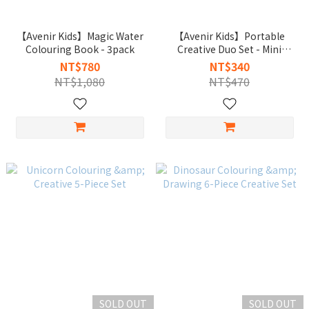
【Avenir Kids】Magic Water
【Avenir Kids】Portable
Colouring Book - 3pack
Creative Duo Set - Mini
Scratch Book & Magic Water
NT$780
NT$340
Painting
NT$1,080
NT$470
SOLD OUT
SOLD OUT