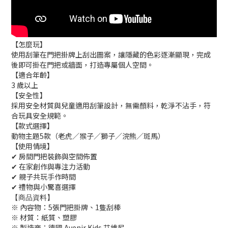
【怎麼玩】
使用刮筆在門把掛牌上刮出圖案，讓隱藏的色彩逐漸顯現，完成
後即可掛在門把或牆面，打造專屬個人空間。
【適合年齡】
3 歲以上
【安全性】
採用安全材質與兒童適用刮筆設計，無需顏料，乾淨不沾手，符
合玩具安全規範。
【款式選擇】
動物主題5款（老虎／猴子／獅子／浣熊／斑馬）
【使用情境】
✔ 房間門把裝飾與空間佈置
✔ 在家創作與專注力活動
✔ 親子共玩手作時間
✔ 禮物與小驚喜選擇
【商品資料】
※ 內容物：5張門把掛牌、1隻刮棒
※ 材質：紙質、塑膠
※ 製造商：德國 Avenir Kids 艾維尼