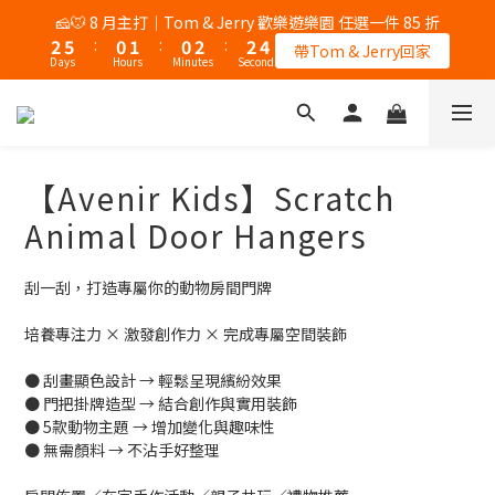
5
5
5
6
5
8
7
9
0
1
0
2
3
6
1
1
1
2
1
2
1
3
1
4
3
5
3
5
🧀🐭 8 月主打｜Tom & Jerry 歡樂遊樂園 任選一件 85 折
🦌 8/6 會員日｜全站不限金額免運
4
4
4
5
4
7
6
8
0
1
2
5
0
:
0
0
1
:
0
:
1
0
2
:
0
:
3
2
4
:
2
4
3
3
3
4
3
6
5
帶Tom & Jerry回家
7
加入會員
0
Days
Days
Hours
Hours
Minutes
Minutes
Seconds
Seconds
1
4
0
0
1
2
1
3
1
3
2
2
2
3
2
5
4
6
0
3
0
1
0
2
0
2
1
1
1
2
1
4
3
5
🦌 8/6 會員日｜全站不限金額免運
2
0
1
1
0
0
:
0
1
:
0
3
:
2
4
加入會員
1
0
0
Days
Hours
Minutes
Seconds
0
2
1
3
0
1
0
2
【Avenir Kids】Scratch
0
1
0
Animal Door Hangers
刮一刮，打造專屬你的動物房間門牌
培養專注力 × 激發創作力 × 完成專屬空間裝飾
● 刮畫顯色設計 → 輕鬆呈現繽紛效果
● 門把掛牌造型 → 結合創作與實用裝飾
● 5款動物主題 → 增加變化與趣味性
● 無需顏料 → 不沾手好整理