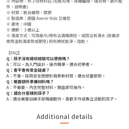
※ 內容物：共 3 份材料包 (毛氈布塊、穿繩蠟線、填充物、飾片配
件、說明書)
※ 材質：氈合織物、塑膠
※ 製造商：德國 Avenir Kids 艾維尼
※ 產地：中國
※ 適齡： 3 歲以上
※ 清潔方式：可用紙巾/棉布沾酒精擦拭，或用沾有清水 (依需求
使用溫和清潔劑或肥皂) 的布擦拭乾淨，陰乾。
【FAQ】
Q：孩子沒有縫紉經驗可以使用嗎？
A：可以，為入門設計，操作簡單，適合初學者。
Q：會不會有安全疑慮？
A：不會，採用安全塑膠針與柔軟材質，適合兒童使用。
Q：需要額外準備材料嗎？
A：不需要，內含完整材料，開盒即可操作。
Q：適合什麼樣的孩子？
A：適合需要訓練手部精細動作、喜歡手作或專注活動的孩子。
Additional details