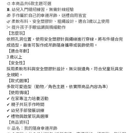
🎨 本商品共6款主題可選
🧵 幼兒入門縫紉練習，無需針線經驗
🎁 手作屬於自己的幸運吊飾，送禮自用皆宜
🌿 柔軟布料、安全塑膠針、粗繩設計，適合3歲以上使用
✂️ 提升孩子手眼協調與精細動作
【怎麼玩】
依照孔洞位置，使用安全塑膠針與繩線進行穿線，將布件縫合完
成造型，最後可製作成吊飾隨身攜帶或裝飾使用。
【適合年齡】
3 歲以上
【安全性】
採用柔軟布料與安全塑膠針設計，無尖銳邊角，符合兒童玩具安
全規範。
【款式選擇】
多款可愛造型（動物／角色主題，依實際商品內容為準）
【使用情境】
✔ 在家專注力培養活動
✔ 親子共玩手作時間
✔ 幼兒手部發展訓練
✔ 禮物與啟蒙玩具選擇
【商品資料】
※ 品名：我的隨身幸運吊飾