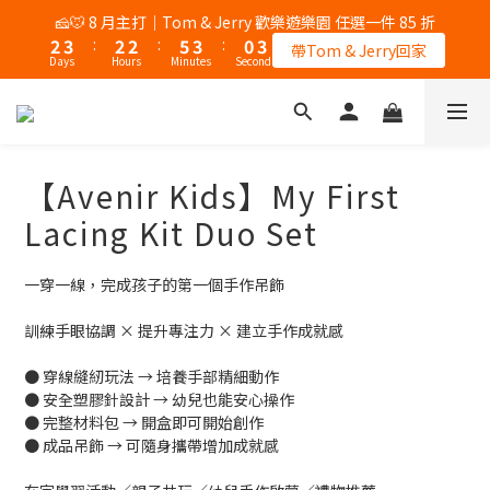
4
4
5
5
7
7
9
5
7
0
0
3
2
0
1
1
3
3
6
5
1
3
4
3
3
6
4
1
🎉 8/8 父親節｜AK / HY 指定商品買二送一
🧀🐭 8 月主打｜Tom & Jerry 歡樂遊樂園 任選一件 85 折
3
3
4
4
6
6
9
8
4
6
2
1
0
0
:
2
2
:
5
4
:
0
2
3
:
2
2
:
5
3
:
0
2
2
錯過再等一個月
3
3
5
5
8
7
3
帶Tom & Jerry回家
5
1
0
Days
Hours
Minutes
Seconds
Days
Hours
Minutes
Seconds
1
1
4
3
1
2
1
1
4
2
1
1
2
2
4
4
7
6
2
4
0
0
0
3
2
0
1
0
0
3
1
0
0
1
1
3
3
6
5
1
🎉 8/8 父親節｜AK / HY 指定商品買二送一
3
2
1
0
2
0
0
0
:
2
2
:
5
4
:
0
2
錯過再等一個月
1
0
1
Days
Hours
Minutes
Seconds
1
1
4
3
1
0
0
0
0
3
2
0
【Avenir Kids】My First
2
1
1
0
Lacing Kit Duo Set
0
一穿一線，完成孩子的第一個手作吊飾
訓練手眼協調 × 提升專注力 × 建立手作成就感
● 穿線縫紉玩法 → 培養手部精細動作
● 安全塑膠針設計 → 幼兒也能安心操作
● 完整材料包 → 開盒即可開始創作
● 成品吊飾 → 可隨身攜帶增加成就感