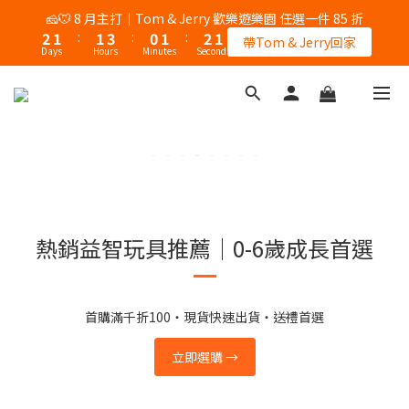
3
2
2
4
1
2
3
2
🧀🐭 8 月主打｜Tom & Jerry 歡樂遊樂園 任選一件 85 折
2
1
:
1
3
:
0
1
:
2
1
帶Tom & Jerry回家
Days
Hours
Minutes
Seconds
1
0
0
2
0
1
0
0
1
0
0
熱銷益智玩具推薦｜0-6歲成長首選
首購滿千折100・現貨快速出貨・送禮首選
立即選購 →