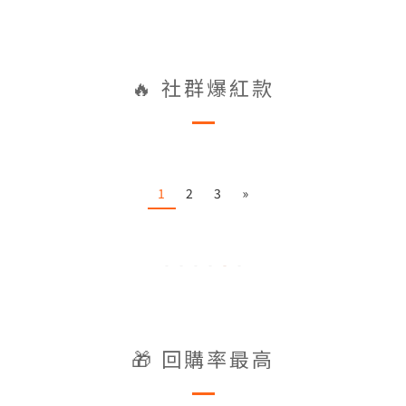
🔥 社群爆紅款
1
2
3
»
🎁 回購率最高