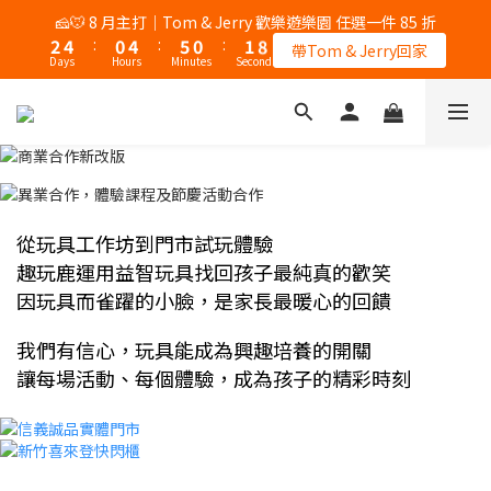
5
6
5
9
6
6
2
3
6
1
2
1
5
6
2
2
9
3
5
1
5
6
1
2
9
🎉 8/8 父親節｜AK / HY 指定商品買二送一
🧀🐭 8 月主打｜Tom & Jerry 歡樂遊樂園 任選一件 85 折
4
5
4
8
9
5
5
1
2
5
0
1
:
0
4
:
5
1
:
1
8
2
4
:
0
4
:
5
0
:
1
8
錯過再等一個月
3
4
3
7
8
4
4
帶Tom & Jerry回家
0
1
4
Days
Hours
Minutes
Seconds
Days
Hours
Minutes
Seconds
0
3
4
0
0
7
1
3
3
4
0
7
2
3
2
6
7
3
3
0
3
2
3
6
0
2
2
3
6
1
2
1
5
6
2
2
9
🎉 8/8 父親節｜AK / HY 指定商品買二送一
2
1
2
5
1
1
2
5
0
1
:
0
4
:
5
1
:
1
8
錯過再等一個月
1
0
1
4
0
0
1
4
Days
Hours
Minutes
Seconds
0
3
4
0
0
7
0
0
0
3
3
2
3
6
2
2
1
2
5
1
1
0
1
4
0
0
從玩具工作坊到門市試玩體驗
0
3
2
趣玩鹿運用益智玩具找回孩子最純真的歡笑
1
因玩具而雀躍的小臉，是家長最暖心的回饋
0
我們有信心，玩具能成為興趣培養的開關
讓每場活動、每個體驗，成為孩子的精彩時刻