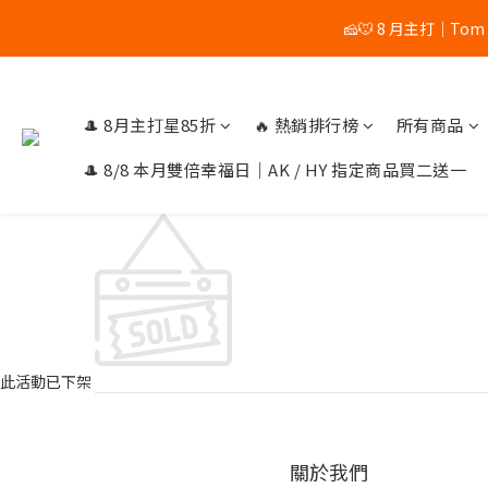
🧀🐭 8 月主打｜Tom
🎩 8月主打星85折
🔥 熱銷排行榜
所有商品
🎩 8/8 本月雙倍幸福日｜AK / HY 指定商品買二送一
此活動已下架
關於我們