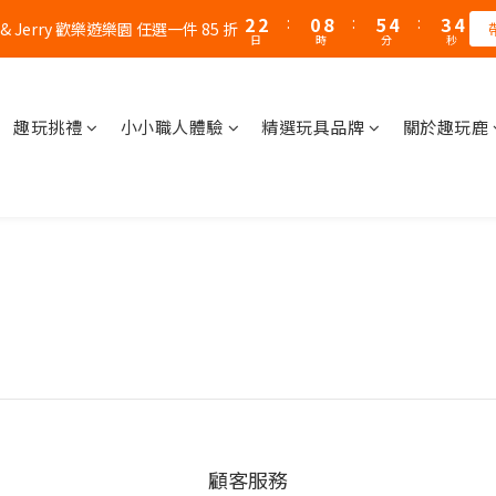
3
3
1
9
6
5
4
5
2
2
:
0
8
:
5
4
:
3
4
 & Jerry 歡樂遊樂園 任選一件 85 折
日
時
分
秒
1
1
7
4
3
2
3
0
0
6
3
2
1
2
5
2
1
0
1
4
1
0
0
趣玩挑禮
小小職人體驗
精選玩具品牌
關於趣玩鹿
3
0
2
1
0
顧客服務