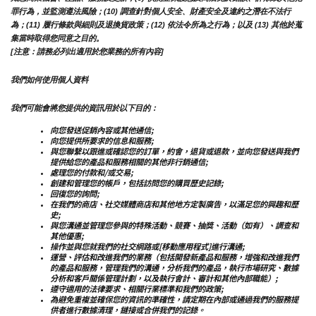
罪行為，並監測遵法風險；(10) 調查針對個人安全、財產安全及違約之潛在不法行
為；(11) 履行條款與細則及退換貨政策；(12) 依法令所為之行為；以及 (13) 其他於蒐
集當時取得您同意之目的。
[注意：請務必列出適用於您業務的所有內容]
我們如何使用個人資料
我們可能會將您提供的資訊用於以下目的：
向您發送促銷內容或其他通信;
向您提供所要求的信息和服務;
與您聯繫以跟進或確認您的訂單，約會，退貨或退款，並向您發送與我們
提供給您的產品和服務相關的其他非行銷通信;
處理您的付款和/或交易;
創建和管理您的帳戶，包括訪問您的購買歷史記錄;
回復您的詢問;
在我們的商店、社交媒體商店和其他地方定製廣告，以滿足您的興趣和歷
史;
與您溝通並管理您參與的特殊活動、競賽、抽獎、活動（如有）、調查和
其他優惠;
操作並與您就我們的社交網路或[移動應用程式]進行溝通;
運營、評估和改進我們的業務（包括開發新產品和服務，增強和改進我們
的產品和服務，管理我們的溝通，分析我們的產品，執行市場研究、數據
分析和客戶關係管理計劃，以及執行會計、審計和其他內部職能）;
遵守適用的法律要求、相關行業標準和我們的政策;
為避免重複並確保您的資訊的準確性，請定期在內部或通過我們的服務提
供者進行數據清理，鏈接或合併我們的記錄。