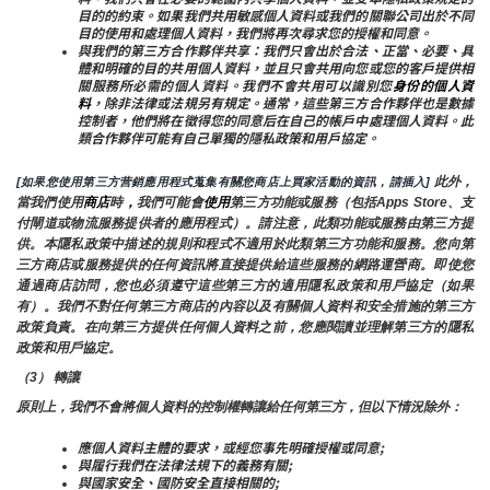
目的的約束。如果我們共用敏感個人資料或我們的關聯公司出於不同
目的使用和處理個人資料，我們將再次尋求您的授權和同意。
與我們的第三方合作夥伴共享：我們只會出於合法、正當、必要、具
體和明確的目的共用個人資料，並且只會共用向您或您的客戶提供相
關服務所必需的個人資料。我們不會共用可以識別您
身份的個人資
料
，除非法律或法規另有規定。通常，這些第三方合作夥伴也是數據
控制者，他們將在徵得您的同意后在自己的帳戶中處理個人資料。此
類合作夥伴可能有自己單獨的隱私政策和用戶協定。
 此外，
[如果您使用第三方营銷應用程式蒐集有關您商店上買家活動的資訊，請插入]
當我們使用
商店
時
，
我們可能會
使用
第三方功能或服務（包括Apps Store、支
付閘道或物流服務提供者的應用程式）。請注意，此類功能或服務由第三方提
供。本隱私政策中描述的規則和程式不適用於此類第三方功能和服務。您向第
三方商店或服務提供的任何資訊將直接提供給這些服務的網路運營商。即使您
通過商店訪問，您也必須遵守這些第三方的適用隱私政策和用戶協定（如果
有）。我們不對任何第三方商店的內容以及有關個人資料和安全措施的第三方
政策負責。在向第三方提供任何個人資料之前，您應閱讀並理解第三方的隱私
政策和用戶協定。
（3） 轉讓
原則上，我們不會將個人資料的控制權轉讓給任何第三方，但以下情況除外：
應個人資料主體的要求，或經您事先明確授權或同意;
與履行我們在法律法規下的義務有關;
與國家安全、國防安全直接相關的;