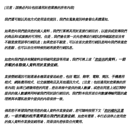
[注意：請務必列出包括適用於您業務的所有內容]
我們還可能以其他方式使用這些資訊，我們在蒐集資訊時會發出具體通知。
如果您向我們提供您的個人資料，我們打算將其用於直接行銷目的，以提供或宣傳我們
的商品和/或服務的可用性。但是，我們會在第一次向您傳送行銷訊息時確認您並沒有
不願意接受該等行銷訊息；如果您並不願意，可以在首次接受行銷訊息時向我們表達您
的意願，也可以在任何時候拒絕再接受行銷訊息。
「
的資料」一節
如您向我們提供有關資料並明確同意該等用途，我們可將上述
您提供
所載的各類個人資料用於直接促銷。
直接營銷通訊可能透過各種渠道發送給您，包括 電話、郵寄、電郵、簡訊、手機應用
程式、網路應用程式、社交媒體商店及其他通訊方式。 [注意：包括適用於您業務的所
有內容] 如果已經徵得您的同意，您在表格中提供的個人數據，或您在同意上述訂閱時
提供的個人數據將同時被我們用於該行銷目的。我們對本段所述任何數據傳輸問題的處
理將與本隱私政策中提供的內容保持一致。
倘若您不希望我們使用您的個人資料作直接促銷，您可隨時按照下文「
您的權利及選
」一節所載的程序選擇退出我們的直接促銷
擇
。如您有需要，本行必須停止使用您
的個人資料作直接促銷用途，而毋須向您收取任何費用。