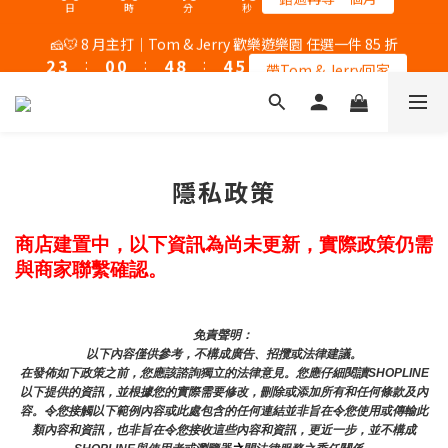
5
5
5
5
9
9
9
2
7
2
2
1
1
1
1
5
5
5
3
4
1
1
5
9
5
5
🎉 8/8 父親節｜AK / HY 指定商品買二送一
🧀🐭 8 月主打｜Tom & Jerry 歡樂遊樂園 任選一件 85 折
4
4
4
4
8
8
8
1
6
1
1
0
0
:
0
0
:
4
9
:
4
4
2
3
:
0
0
:
4
8
:
4
4
錯過再等一個月
3
3
3
3
7
7
7
帶Tom & Jerry回家
0
5
0
0
日
時
分
秒
日
時
分
秒
3
8
3
3
1
2
3
7
3
3
2
2
2
2
6
6
6
4
2
7
2
2
0
1
2
6
2
2
1
1
1
1
5
5
5
🎉 8/8 父親節｜AK / HY 指定商品買二送一
3
1
6
1
1
0
1
5
1
1
0
0
:
0
0
:
4
9
:
4
4
錯過再等一個月
2
0
5
0
0
0
4
0
0
日
時
分
秒
3
8
3
3
1
3
4
2
7
2
2
0
2
3
1
6
1
1
隱私政策
1
2
0
5
0
0
0
1
4
0
商店建置中，以下資訊為尚未更新，實際政策仍需
3
2
與商家聯繫確認。
1
0
免責聲明： 
以下內容僅供參考，不構成廣告、招攬或法律建議。
在發佈如下政策之前，您應該諮詢獨立的法律意見。您應仔細閱讀SHOPLINE
以下提供的資訊，並根據您的實際需要修改，刪除或添加所有和任何條款及內
容。令您接觸以下範例內容或此處包含的任何連結並非旨在令您使用或傳輸此
類內容和資訊，也非旨在令您接收這些內容和資訊，更近一步，並不構成