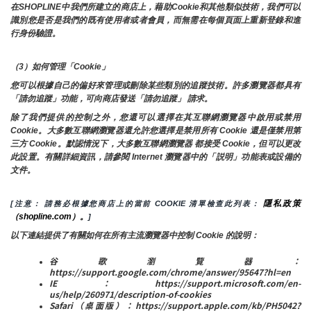
在SHOPLINE中我們所建立的商店上，藉助Cookie和其他類似技術，我們可以
識別您是否是我們的既有使用者或者會員，而無需在每個頁面上重新登錄和進
行身份驗證。
（3）如何管理「Cookie」
您可以根據自己的偏好來管理或刪除某些類別的追蹤技術。許多瀏覽器都具有
「請勿追蹤」功能，可向商店發送「請勿追蹤」 請求。
除了我們提供的控制之外，您還可以選擇在其互聯網瀏覽器中啟用或禁用
Cookie。大多數互聯網瀏覽器還允許您選擇是禁用所有 Cookie 還是僅禁用第
三方 Cookie。默認情況下，大多數互聯網瀏覽器 都接受 Cookie，但可以更改
此設置。有關詳細資訊，請參閱 Internet 瀏覽器中的「説明」功能表或設備的
文件。
隱私政策
[注意： 請務必根據您商店上的當前 COOKIE 清單檢查此列表： 
（shopline.com）。
]
以下連結提供了有關如何在所有主流瀏覽器中控制 Cookie 的說明：
谷歌瀏覽器：
https://support.google.com/chrome/answer/95647?hl=en
IE：https://support.microsoft.com/en-
us/help/260971/description-of-cookies
Safari（桌面版）：https://support.apple.com/kb/PH5042?