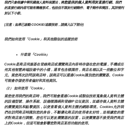
您提供的個人資料用於直接行銷
我們只會根據中華民國個人資料保護法，將
。我們
的直接行銷內容可能有幾種形式，包括但不限於行銷郵件、電子郵件和簡訊，其詳情列
於以下小節。
[注意：如果已啟動 COOKIE/追蹤技術，請插入以下部分]
我們如何使用「Cookie」和其他類似的追蹤技術
什麼是「Cookie」
Cookie是商店伺服器在登錄商店或瀏覽商店內容時存儲在您的電腦，手機或任
何其他智慧終端設備中的小檔，通常包含標識符，商店名稱以及一些數位和字
元。當您再次訪問該商店時，該商店可以通過Cookie識別您的瀏覽器。Cookie 
可能會存儲使用者偏好和其他資訊。
（2） 如何使用「Cookie」
當您使用我們的商店時，我們可能會通過Cookie或類似技術蒐集個人資料主體
的設備型號、操作系統、設備標識碼和登錄IP位址資訊，並緩存個人資料主體
的瀏覽資訊和點擊資訊，以便查看個人資料主體的網路環境。Cookies允許我
們在訪問商店時識別您的身份，不斷優化商店的使用者友好性，並根據您的需
求對商店進行調整。您也可以更改瀏覽器的設置，以便瀏覽器不接受我們商店
上的Cookie，但這可能會影響您對商店某些功能的使用。