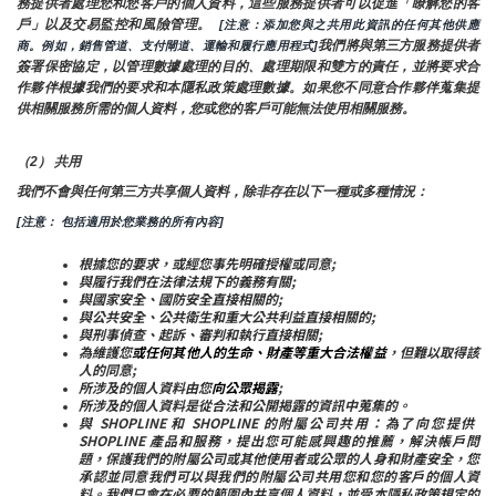
務提供者處理您和您客戶的個人資料，這些服務提供者可以促進「瞭解您的客
戶」以及交易監控和風險管理。 
 [注意：添加您與之共用此資訊的任何其他供應
我們將與第三方服務提供者
商。例如，銷售管道、支付閘道、運輸和履行應用程式]
簽署保密協定，以管理數據處理的目的、處理期限和雙方的責任，並將要求合
作夥伴根據我們的要求和本隱私政策處理數據。如果您不同意合作夥伴蒐集提
供相關服務所需的個人資料，您或您的客戶可能無法使用相關服務。
（2） 共用
我們不會與任何第三方共享個人資料，除非存在以下一種或多種情況：
[注意： 包括適用於您業務的所有內容]
根據您的要求，或經您事先明確授權或同意;
與履行我們在法律法規下的義務有關;
與國家安全、國防安全直接相關的;
與公共安全、公共衛生和重大公共利益直接相關的;
與刑事偵查、起訴、審判和執行直接相關;
為維護您
或任何其他人的生命、財產等重大合法權益
，但難以取得該
人的同意;
所涉及的個人資料由您
向公眾揭露
;
所涉及的個人資料是從合法和公開揭露的資訊中蒐集的。
與 SHOPLINE 和 SHOPLINE 的附屬公司共用：為了向您提供 
SHOPLINE 產品和服務，提出您可能感興趣的推薦，解決帳戶問
題，保護我們的附屬公司或其他使用者或公眾的人身和財產安全，您
承認並同意我們可以與我們的附屬公司共用您和您的客戶的個人資
料。我們只會在必要的範圍內共享個人資料，並受本隱私政策規定的