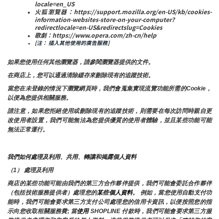
locale=en_US
火狐瀏覽器：https://support.mozilla.org/en-US/kb/cookies-
information-websites-store-on-your-computer?
redirectlocale=en-US&redirectslug=Cookies
歌劇：https://www.opera.com/zh-cn/help
[注： 插入其他使用的廣告服務]
如果您使用任何其他瀏覽器，請參閱瀏覽器提供的文件。
在商店上，您可以通過清除緩存來刪除現有的追蹤技術。
當您在未登錄的情況下瀏覽網頁時，我們會蒐集實現流覽功能所需的Cookie，
以便為您提供相關服務。
請注意，如果您拒絕使用或刪除現有的追蹤技術，則需要在每次訪問時親自更
改使用者設置，我們可能無法為您提供優質的使用者體驗，並且某些功能可能
無法正常運行。
我們如何處理及利用、共用、轉讓和揭露個人資料
（1） 處理及利用
商店的某些功能可能由我們的第三方合作夥伴提供，我們可能會委託合作夥伴
（包括技術服務提供者）處理您的
某些個人資料
。 例如，當您使用自動支付功
能時，我們可能會要求第三方支付公司處理您的信用卡資訊，以便按照您的指
示向您收取相關服務費; 當
使用 
SHOPLINE 付款時，我們可能會要求第三方服