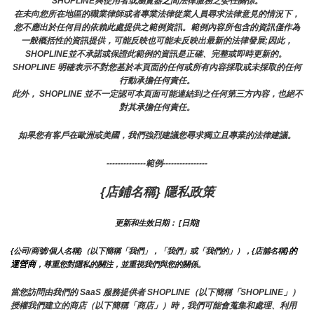
SHOPLINE與使用者或瀏覽器
之
間法律服務之委任關係。
在未向您所在地區的職業律師或者專業法律從業人員尋求法律意見的情況下，
您不應出於任何目的依賴此處提供之範例資訊。範例內容所包含的資訊僅作為
一般概括性的資訊提供，可能反映也可能未反映出最新的法律發展;因此，
SHOPLINE並不承諾或保證此範例的資訊是正確、完整或即時更新的。 
SHOPLINE 明確表示不對您基於本頁面的任何或所有內容採取或未採取的任何
行動承擔任何責任。
此外， SHOPLINE 並不一定認可本頁面可能連結到之任何第三方內容，也絕不
對其承擔任何責任。
如果您有客戶在歐洲或美國，我們強烈建議您尋求獨立且專業的法律建議。
--------------範例----------------
{店鋪名稱} 隱私政策
更新和生效日期： [日期]
}的
{公司/商號/個人名稱}（以下簡稱「我們」，「我們」或「我們的」），{店舖名稱
運營商
，尊重您對隱私的關注，並重視我們與您的關係。 
當您訪問由我們的 SaaS 服務提供者 SHOPLINE（以下簡稱「SHOPLINE」）
授權我們建立的商店（以下簡稱「商店」）時，我們可能會蒐集和處理、利用