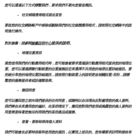
您可以通過以下方式聯繫我們，要求我們不要向您發送簡訊。
社交網路應用程式退出宣告
要從您的社交網路帳戶中移除或刪除我們的社交媒體應用程式，請按照社交網路中的說
明進行操作。
提供的說明
對於臉書：請參閱
臉書説明中心
。
地理位置資訊
當您使用我們的行動應用程式時，您可能會被要求透過該行動應用程式提供您的地理位
置。您可以通過調整行動裝置的位置服務設定來選擇不共用您的地理位置詳細資訊。要
拒絕分享您的地理位置詳細資訊，請按照行動裝置上的說明更改相關設置;否則，請聯
繫您的服務提供者或設備製造商。
撤回同意
您可以撤回您之前向我們提供的任何同意，或隨時以合法理由反對處理您的個人資料。
我們將在未來應用您的偏好。在某些情況下，撤回您對我們使用或揭露您的個人資料的
同意將意味著您無法利用我們的某些產品或服務。
查看、更新和修改個人資料
我們可能會在必要時保留和使用您的資訊，以實現上述目的。您有權要求訪問和接收有