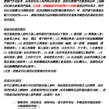
實體門市有販售，如果您有加入我們商店的會員，當您在實體門市購買商品時，[相關
的紀錄也會被我們蒐集。]
[注意：請確認是否有使用POS功能]
當您訪問本商店，我們
的社交媒體/社交網路頁面（或其相關商店或對應的應用程式）時，我們還可能通過自
動方式或使用cookie，網路伺服器日誌和網路信標等技術蒐集有關您的設備或使用的
某些資訊。
您提供的資訊類別
商店蒐集您個人資料之個人資料類別可能包括以下類別：1. 識別類 - (1) 辨識個人者 ( 
如會員之姓名、地址、電話、電子郵件等 )；(2) 辨識財務者 ( 如信用卡或金融機構帳
戶資訊等 )；(3) 政府資料中之辨識者 ( 如身分證統一編號、統一證號、稅籍編號、護
照號碼等 )。2. 個人特徵類 - 個人描述 ( 如性別、出生年月日、尺寸等 )。3.社會情況 – 
(1) 住家及設施 ( 如住所地址等 )；(2) 財產（如所有或具有其他權利之動產等）；(3) 
移民情形 ( 護照、工作許可文件、居留證明文件等 )；(4) 生活格調 ( 如使用消費品之種
類及服務之細節等 )；(5) 慈善機構或其他團體之會員資格 ( 如社團法人、俱樂部或其
他志願團體參與者紀錄等 )。
[注意：請務必列出適用於您業務的所有內容]
您提供的資訊
時
您可以選擇以多種方式向我們提供個人資料，例如當您在我們的商店上註冊
，或在
我們的商店上購物時，或通過我們的社交媒體（或其相關商店或對應的擴充功能）。您
可能提供給我們的個人資料類型（如適用）包括：
聯繫資訊（例如姓名、郵政地址、電子郵件地址、手機或其他電話號碼、
行動服務提供者）;