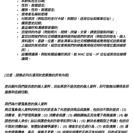
年齡和出生日期;
性別，首選語言;
種族，性別，首選語言;
使用者名稱和密碼
付款資訊（例如您的支付卡號、到期日、送貨位址和帳單位址）;
購買歷史記錄;
產品偏好和溝通管道偏好;
您提供的內容（例如照片、視頻、評論、文章、調查回復和評論）;
當您訪問我們的社交媒體頁面時提供給我們的資訊（例如您的姓名、個人
資料圖片、喜歡、位置、朋友清單以及社交媒體網路或應用程式註冊頁面
上描述的其他資訊，或您在使用我們的移動應用程式時的地理位置詳細資
訊）;
設備標識碼，例如有關設備的資訊，如 MAC 位址、IP 位址或其他在線標
識碼。
[注意：請務必列出適用於您業務的所有內容]
您自願向我們提供您的個人資料，但如果您不提供您的個人資料，則可能無法獲得某些
服務和促銷活動。
我們為什麼蒐集您的個人資料
商店蒐集個人資料的特定目的皆是為了向您提供商品或服務，包括但不限於提供：(1) 
消費者、客戶管理與服務；(2) 消費者保護；(3) 網路購物及其他電子商務服務；(4) 驗
證您的個人身份 ( 如以保護您免於詐欺等犯罪行為 )；(5) 解決各種類型之爭議 ( 包括但
不限於消費糾紛、智慧財產權爭議等 )； (6) 增進安全交易行為；(7) 收取債務； (8) 通
知您商業機會、產品、服務及更新；(9) 偵測並保護您及商店免於錯誤、詐欺或其他犯