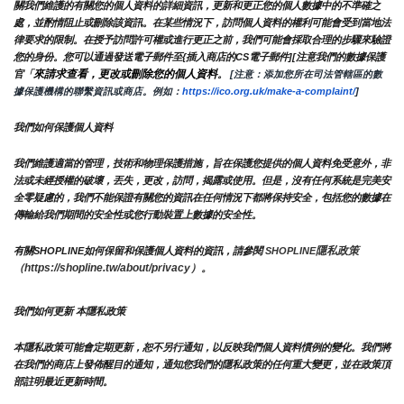
關我們維護的有關您的個人資料的詳細資訊，更新和更正您的個人數據中的不準確之
處，並酌情阻止或刪除該資訊。在某些情況下，訪問個人資料的權利可能會受到當地法
律要求的限制。在授予訪問許可權或進行更正之前，我們可能會採取合理的步驟來驗證
您的身份。您可以通過發送電子郵件至{插入商店的CS電子郵件][注意我們的數據保護
來請求查看，更改或刪除您的個人資料
官「
。
 [注意：添加您所在司法管轄區的數
據保護機構的聯繫資訊或商店。例如：
https://ico.org.uk/make-a-complaint/
]
我們如何保護個人資料
我們維護適當的管理，技術和物理保護措施，旨在保護您提供的個人資料免受意外，非
法或未經授權的破壞，丟失，更改，訪問，揭露或使用。但是，沒有任何系統是完美安
全零疑慮的，我們不能保證有關您的資訊在任何情況下都將保持安全，包括您的數據在
傳輸給我們期間的安全性或您行動裝置上數據的安全性。
隱私政策 
有關SHOPLINE如何保留和保護個人資料的資訊，請參閱 
SHOPLINE
（https://shopline.tw/about/privacy）。 
我們如何更新 本隱私政策 
本隱私政策可能會定期更新，恕不另行通知，以反映我們個人資料慣例的變化。我們將
在我們的商店上發佈醒目的通知，通知您我們的隱私政策的任何重大變更，並在政策頂
部註明最近更新時間。