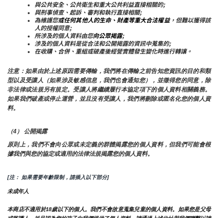
與公共安全、公共衛生和重大公共利益直接相關的;
與刑事偵查、起訴、審判和執行直接相關;
為維護您
或任何其他人的生命、財產等重大合法權益
，但難以獲得該
人的授權同意;
所涉及的個人資料由您
向公眾揭露
;
涉及的個人資料是從合法和公開揭露的資訊中蒐集的;
在收購、合併、重組或破產後經營實體發生變化時進行轉讓。
注意：如果由於上述原因需要傳輸，我們將在傳輸之前告知您資訊的目的和類
型以及受讓人（如果涉及敏感信息，我們也會通知您），並徵得您的同意，除
非法律或法規另有規定。受讓人將繼續履行本協定項下的個人資料相關義務。
如果我們破產或停止運營，並且沒有受讓人，我們將刪除或匿名化您的個人資
料。
（4） 公開揭露
原則上，我們不會向公眾或未定義的群體揭露您的個人資料，但我們可能會根
據我們與您的協定或適用的法律法規揭露您的個人資料。
[注： 如果需要年齡限制，請插入以下部分]
未成年人
本商店不適用於18歲以下的個人。我們不會故意蒐集兒童的個人資料。如果您是父母